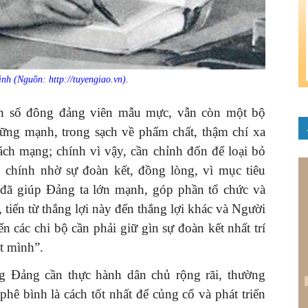
nh (Nguồn: http://tuyengiao.vn).
h số đông đảng viên mẫu mực, vẫn còn một bộ
ững mạnh, trong sạch về phẩm chất, thậm chí xa
ách mạng; chính vì vậy, cần chỉnh đốn để loại bỏ
i, chính nhờ sự đoàn kết, đồng lòng, vì mục tiêu
đã giúp Đảng ta lớn mạnh, góp phần tổ chức và
 tiến từ thắng lợi này đến thắng lợi khác và Người
 các chi bộ cần phải giữ gìn sự đoàn kết nhất trí
t mình”.
g Đảng cần thực hành dân chủ rộng rãi, thường
hê bình là cách tốt nhất để củng cố và phát triển