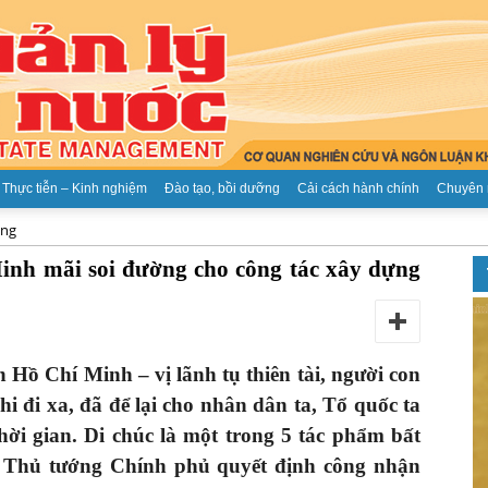
Thực tiễn – Kinh nghiệm
Đào tạo, bồi dưỡng
Cải cách hành chính
Chuyên 
ảng
Tạp
inh mãi soi đường cho công tác xây dựng
Hồ Chí Minh – vị lãnh tụ thiên tài, người con
chí
hi đi xa, đã để lại cho nhân dân ta, Tổ quốc ta
hời gian. Di chúc là một trong 5 tác phẩm bất
 Thủ tướng Chính phủ quyết định công nhận