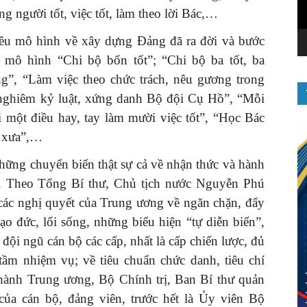
ng người tốt, việc tốt, làm theo lời Bác,…
iều mô hình về xây dựng Đảng đã ra đời và bước
ư mô hình “Chi bộ bốn tốt”; “Chi bộ ba tốt, ba
g”, “Làm việc theo chức trách, nêu gương trong
 nghiêm kỷ luật, xứng danh Bộ đội Cụ Hồ”, “Mỗi
 một điều hay, tay làm mười việc tốt”, “Học Bác
m xưa”,…
hững chuyển biến thật sự cả về nhận thức và hành
n. Theo Tổng Bí thư, Chủ tịch nước Nguyễn Phú
các nghị quyết của Trung ương về ngăn chặn, đẩy
đạo đức, lối sống, những biểu hiện “tự diễn biến”,
đội ngũ cán bộ các cấp, nhất là cấp chiến lược, đủ
tầm nhiệm vụ; về tiêu chuẩn chức danh, tiêu chí
hành Trung ương, Bộ Chính trị, Ban Bí thư quản
ủa cán bộ, đảng viên, trước hết là Ủy viên Bộ