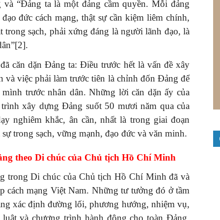
g và “Đảng ta là một đảng cầm quyền. Mỗi đảng
 đạo đức cách mạng, thật sự cần kiệm liêm chính,
t trong sạch, phải xứng đáng là người lãnh đạo, là
dân”[2].
ã căn dặn Đảng ta: Điều trước hết là vấn đề xây
và việc phải làm trước tiên là chỉnh đốn Đảng để
 mình trước nhân dân. Những lời căn dặn ấy của
uá trình xây dựng Đảng suốt 50 mươi năm qua của
dạy nghiêm khắc, ân cần, nhất là trong giai đoạn
 sự trong sạch, vững mạnh, đạo đức và văn minh.
Đảng theo Di chúc của Chủ tịch Hồ Chí Minh
 trong Di chúc của Chủ tịch Hồ Chí Minh đã và
ệp cách mạng Việt Nam. Những tư tưởng đó ở tầm
Đảng xác định đường lối, phương hướng, nhiệm vụ,
p luật và chương trình hành động cho toàn Đảng,