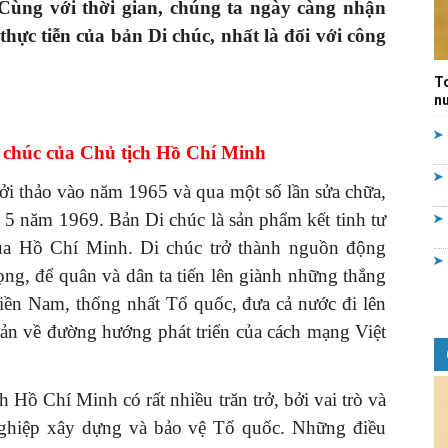
 Cùng với thời gian, chúng ta ngày càng nhận
Quản
 thực tiễn của bản Di chúc, nhất là đối với công
T
nư
 chúc của Chủ tịch Hồ Chí Minh
lý
i thảo vào năm 1965 và qua một số lần sửa chữa,
 5 năm 1969. Bản Di chúc là sản phẩm kết tinh tư
ủa Hồ Chí Minh. Di chúc trở thành nguồn động
rọng, để quân và dân ta tiến lên giành những thắng
nhà
miền Nam, thống nhất Tổ quốc, đưa cả nước đi lên
bản về đường hướng phát triển của cách mạng Việt
 Hồ Chí Minh có rất nhiều trăn trở, bởi vai trò và
nước
nghiệp xây dựng và bảo vệ Tổ quốc. Những điều