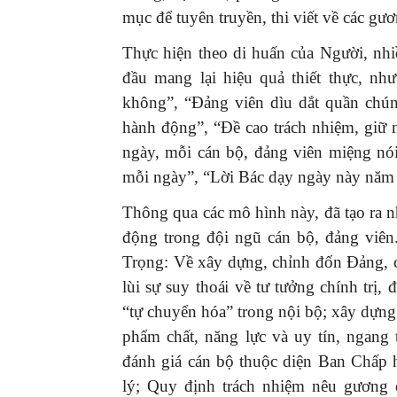
mục để tuyên truyền, thi viết về các gươ
Thực hiện theo di huấn của Người, nh
đầu mang lại hiệu quả thiết thực, nh
không”, “Đảng viên dìu dắt quần chún
hành động”, “Đề cao trách nhiệm, giữ
ngày, mỗi cán bộ, đảng viên miệng nói
mỗi ngày”, “Lời Bác dạy ngày này nă
Thông qua các mô hình này, đã tạo ra n
động trong đội ngũ cán bộ, đảng viê
Trọng: Về xây dựng, chỉnh đốn Đảng, 
lùi sự suy thoái về tư tưởng chính trị, 
“tự chuyển hóa” trong nội bộ; xây dựng 
phẩm chất, năng lực và uy tín, ngang 
đánh giá cán bộ thuộc diện Ban Chấp 
lý; Quy định trách nhiệm nêu gương c