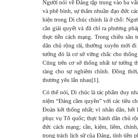
Người nói về Đảng tập trung vào ba vấ
và phê bình, sự thấm nhuần đạo đức cá
hiện trong Di chúc chính là ở chỗ: Ngườ
cần giải quyết và đã chỉ ra phương phá
thực tiễn cách mạng. Trong chiều sâu 
dân chủ rộng rãi, thường xuyên mới đi 
tưởng đó là cơ sở vững chắc cho thống
Cũng trên cơ sở thống nhất tư tưởng t
ràng cho sự nghiêm chỉnh. Đồng thời
thương yêu lẫn nhau[1].
Có thể nói, Di chúc là tác phẩm duy n
niệm “Đảng cầm quyền” với các tiêu ch
Đoàn kết thống nhất; vì nhân dân, hết 
phục vụ Tổ quốc; thực hành dân chủ rộn
đức cách mạng; cần, kiệm, liêm, chính, 
trọng trách lịch sử của Đảng, tính tiê