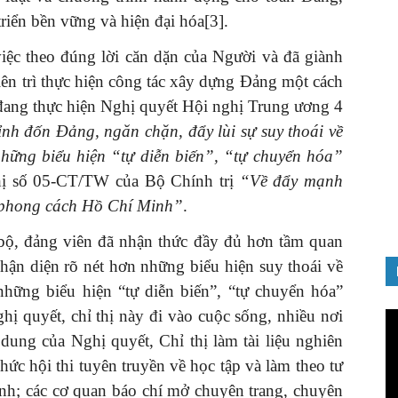
riển bền vững và hiện đại hóa[3].
iệc theo đúng lời căn dặn của Người và đã giành
iên trì thực hiện công tác xây dựng Đảng một cách
 đang thực hiện Nghị quyết Hội nghị Trung ương 4
GIỚI THIỆU SÁCH
nh đốn Đảng, ngăn chặn, đẩy lùi sự suy thoái về
Quản trị nhân tài – Từ lý thuyết
 những biểu hiện “tự diễn biến”, “tự chuyển hóa”
đến thực tiễn
thị số 05-CT/TW của Bộ Chính trị
“Về đẩy mạnh
08/12/2025
, phong cách Hồ Chí Minh”
.
 bộ, đảng viên đã nhận thức đầy đủ hơn tầm quan
hận diện rõ nét hơn những biểu hiện suy thoái về
 những biểu hiện “tự diễn biến”, “tự chuyển hóa”
ghị quyết, chỉ thị này đi vào cuộc sống, nhiều nơi
Tr
ch
 dung của Nghị quyết, Chỉ thị làm tài liệu nghiên
Vi
hức hội thi tuyên truyền về học tập và làm theo tư
nh; các cơ quan báo chí mở chuyên trang, chuyên