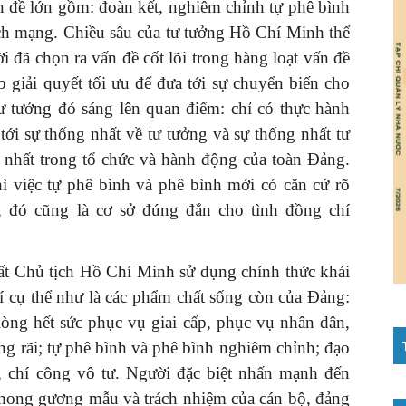
n đề lớn gồm: đoàn kết, nghiêm chỉnh tự phê bình
ch mạng. Chiều sâu của tư tưởng Hồ Chí Minh thể
i đã chọn ra vấn đề cốt lõi trong hàng loạt vấn đề
p giải quyết tối ưu để đưa tới sự chuyển biến cho
tư tưởng đó sáng lên quan điểm: chỉ có thực hành
tới sự thống nhất về tư tưởng và sự thống nhất tư
 nhất trong tổ chức và hành động của toàn Đảng.
hì việc tự phê bình và phê bình mới có căn cứ rõ
, đó cũng là cơ sở đúng đắn cho tình đồng chí
hất Chủ tịch Hồ Chí Minh sử dụng chính thức khái
í cụ thể như là các phẩm chất sống còn của Đảng:
lòng hết sức phục vụ giai cấp, phục vụ nhân dân,
g rãi; tự phê bình và phê bình nghiêm chỉnh; đạo
chí công vô tư. Người đặc biệt nhấn mạnh đến
̀n phong gương mẫu và trách nhiệm của cán bộ, đảng