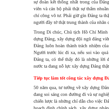
sự đoàn kết thống nhất trong của Đản
viên và cán bộ phải thật sự thấm nhuần
chí công vô tư. Phải giữ gìn Đảng ta thậ
người đầy tớ thật trung thành của nhân 
Trong Di chúc, Chủ tịch Hồ Chí Minh đ
dựng Đảng, xây dựng đội ngũ đảng viên 
Đảng luôn hoàn thành trách nhiệm của
Người trước lúc đi xa, nếu soi vào q
Đảng ta, có thể thấy đó là những lời 
nước ta đang nỗ lực xây dựng Đảng thật
Tiếp tục làm tốt công tác xây dựng 
50 năm qua, tư tưởng về xây dựng Đảng
đang soi sáng con đường đi và sự nghi
chiến lược là những chỉ dẫn cho việc 
hoạch định chính sách, xây dựng phá