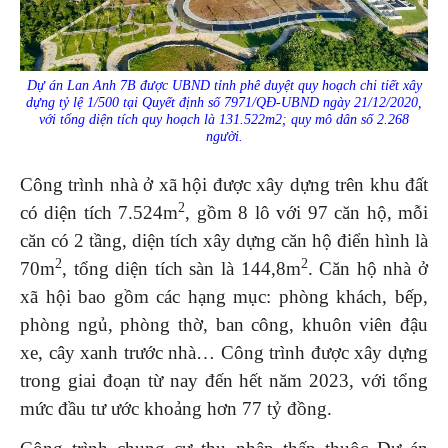
Dự án Lan Anh 7B được UBND tỉnh phê duyệt quy hoạch chi tiết xây
dựng tỷ lệ 1/500 tại Quyết định số 7971/QĐ-UBND ngày 21/12/2020,
với tổng diện tích quy hoạch là 131.522m2; quy mô dân số 2.268
người.
Công trình nhà ở xã hội được xây dựng trên khu đất
2
có diện tích 7.524m
, gồm 8 lô với 97 căn hộ, mỗi
căn có 2 tầng, diện tích xây dựng căn hộ điển hình là
2
2
70m
, tổng diện tích sàn là 144,8m
. Căn hộ nhà ở
xã hội bao gồm các hạng mục: phòng khách, bếp,
phòng ngủ, phòng thờ, ban công, khuôn viên đậu
xe, cây xanh trước nhà… Công trình được xây dựng
trong giai đoạn từ nay đến hết năm 2023, với tổng
mức đầu tư ước khoảng hơn 77 tỷ đồng.