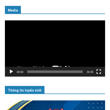
Media
Trình
chơi
Video
00:00
30:35
Thông tin tuyển sinh