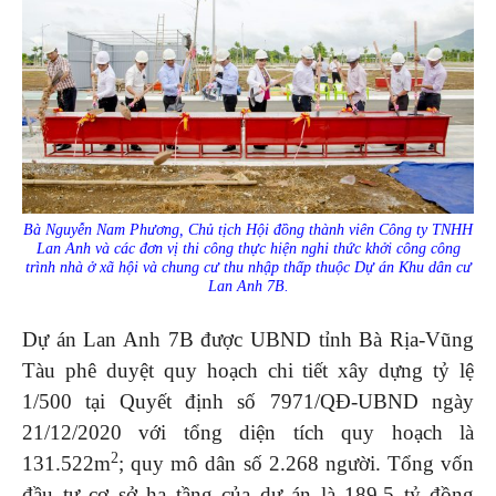
Bà Nguyễn Nam Phương, Chủ tịch Hội đồng thành viên Công ty TNHH
Lan Anh và các đơn vị thi công thực hiện nghi thức khởi công công
trình nhà ở xã hội và chung cư thu nhập thấp thuộc Dự án Khu dân cư
Lan Anh 7B.
Dự án Lan Anh 7B được UBND tỉnh Bà Rịa-Vũng
Tàu phê duyệt quy hoạch chi tiết xây dựng tỷ lệ
1/500 tại Quyết định số 7971/QĐ-UBND ngày
21/12/2020 với tổng diện tích quy hoạch là
2
131.522m
; quy mô dân số 2.268 người. Tổng vốn
đầu tư cơ sở hạ tầng của dự án là 189,5 tỷ đồng