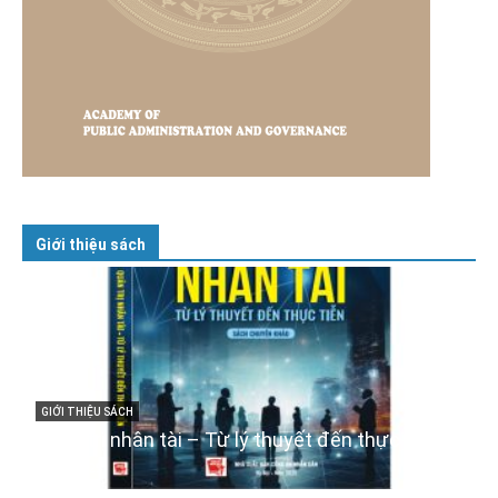
Giới thiệu sách
GIỚI THIỆU SÁCH
Cuốn sách “Tuyệt đối trung thành với Tổ quốc,
với Đảng, Nhà nước và Nhân dân – Sáng ngời
tư cách người Công an cách mạng”
06/02/2025