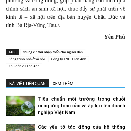
phương và cộng đồng, góp phần nâng cao hiệu quả
chính sách an sinh xã hội, thúc đẩy sự phát triển về
kinh tế – xã hội trên địa bàn huyện Châu Đức và
tỉnh Bà Rịa-Vũng Tàu./.
Yên Phú
TAGS
chung cư thu nhập thấp cho người dân
Công trình nhà ở xã hội
Công ty TNHH Lan Anh
Khu dân cư Lan Anh
BÀI VIẾT LIÊN QUAN
XEM THÊM
Tiêu chuẩn môi trường trong chuỗi
cung ứng toàn cầu và áp lực lên doanh
nghiệp Việt Nam
Các yếu tố tác động của hệ thống