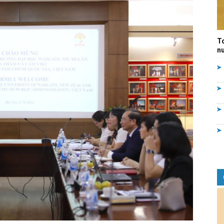
Quản
T
nư
lý
nhà
nước