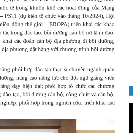
quốc tế trong khuôn khổ các hoạt động của Mạng
– PSTI (dự kiến tổ chức vào tháng 10/2024), Hội
miền đông thế giới – EROPA; triển khai các khảo
p tác trong đào tạo, bồi dưỡng cán bộ nữ lãnh đạo,
GIỚI THIỆU SÁCH
ển khai các đoàn cán bộ địa phương đi bồi dưỡng,
Quản trị nhân tài – Từ lý thuyết
n địa phương đặt hàng với chương trình bồi dưỡng
đến thực tiễn
08/12/2025
 năng phối hợp đào tạo thạc sĩ chuyên ngành quản
 dưỡng, nâng cao năng lực cho đội ngũ giảng viên
iảng dạy hiện đại; phối hợp tổ chức các chương
ên; đào tạo, bồi dưỡng cán bộ, công chức và cán bộ,
nghiệp; phối hợp trong nghiên cứu, triển khai các
Tr
ch
Vi