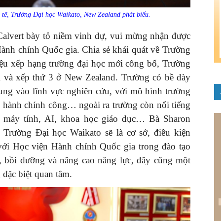
tế, Trường Đại học Waikato, New Zealand phát biểu.
 Calvert bày tỏ niềm vinh dự, vui mừng nhận được
 Hành chính Quốc gia. Chia sẻ khái quát về Trường
liệu xếp hạng trường đại học mới công bố, Trường
i và xếp thứ 3 ở New Zealand. Trường có bề dày
trung vào lĩnh vực nghiên cứu, với mô hình trường
ị, hành chính công… ngoài ra trường còn nổi tiếng
c máy tính, AI, khoa học giáo dục… Bà Sharon
Trường Đại học Waikato sẽ là cơ sở, điều kiện
 với Học viện Hành chính Quốc gia trong đào tạo
nữ, bồi dưỡng và nâng cao năng lực, đây cũng một
đặc biệt quan tâm.