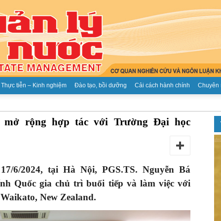
Thực tiễn – Kinh nghiệm
Đào tạo, bồi dưỡng
Cải cách hành chính
Chuyên 
Tạp
 mở rộng hợp tác với Trường Đại học
17/6/2024, tại Hà Nội, PGS.TS. Nguyễn Bá
chí
h Quốc gia chủ trì buổi tiếp và làm việc với
 Waikato, New Zealand
.