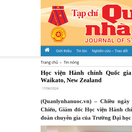
Giới thiệu
Tin tức
Nghiên cứu – Trao đổi
Trang chủ
Tin nóng
Học viện Hành chính Quốc gia
Waikato, New Zealand
17/06/2024
(Quanlynhanuoc.vn) – Chiều ngày 
Chiến, Giám đốc Học viện Hành chín
đoàn chuyên gia
c
ủ
a
Trường Đại học