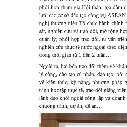
phối hợp tham gia Hội thảo, tọa đàm 
lưới các cơ sở đào tạo công vụ ASEAN 
nghị thường niên Tổ chức hành chính 
sát, nghiên cứu và trao đổi, mở rộng hợ
quản lý; phối hợp trao đổi, tư vấn tri
nghiên cứu thực tế nước ngoài theo diệ
trong thời gian từ 1 đến 2 tuần…
Ngoài ra, hai bên trao đổi thêm về khả
lý công, đào tạo cử nhân; đào tạo, bồi
về kiến thức, kỹ năng, phương pháp g
trình học tập thực tế, trao đổi giảng vi
lãnh đạo khối ngoài công lập và doanh 
chương trình, dự án, đề án…