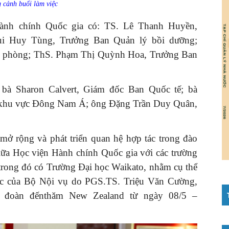
 cảnh buổi làm việc
Hành chính Quốc gia có: TS. Lê Thanh Huyền,
ùi Huy Tùng, Trưởng Ban Quản lý bồi dưỡng;
 phòng; ThS. Phạm Thị Quỳnh Hoa, Trưởng Ban
 bà Sharon Calvert, Giám đốc Ban Quốc tế; bà
 khu vực Đông Nam Á; ông Đặng Trần Duy Quân,
 mở rộng và phát triển quan hệ hợp tác trong đào
iữa Học viện Hành chính Quốc gia với các trường
 trong đó có Trường Đại học Waikato, nhằm cụ thể
ác của Bộ Nội vụ do PGS.TS. Triệu Văn Cường,
 đoàn đếnthăm New Zealand từ ngày 08/5 –