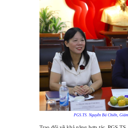
PGS.TS. Nguyễn Bá Chiến, Giám 
Trao đổi về khả năng hợp tác, PGS.TS