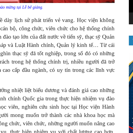
ào mừng tại Lễ bế giảng.
 dày lịch sử phát triển vẻ vang. Học viện không
 cán bộ, công chức, viên chức cho hệ thống chính
m đào tạo lớn của đất nước về tiến sỹ, thạc sỹ Quản
háp và Luật Hành chính, Quản lý kinh tế… Từ cái
nghìn thạc sỹ đã tốt nghiệp, trong số đó có những
rách trong hệ thống chính trị, nhiều người đã trở
 cao cấp đầu ngành, có uy tín trong các lĩnh vực
ởng nhiệt liệt biểu dương và đánh giá cao những
ành chính Quốc gia trong thực hiện nhiệm vụ đào
học viên, nghiên cứu sinh học tại Học viện Hành
gười mong muốn trở thành các nhà khoa học mà
 công chức, viên chức, những người muốn nâng cao
 vụ, thực hiện nhiệm vụ với chất lượng cao hơn,