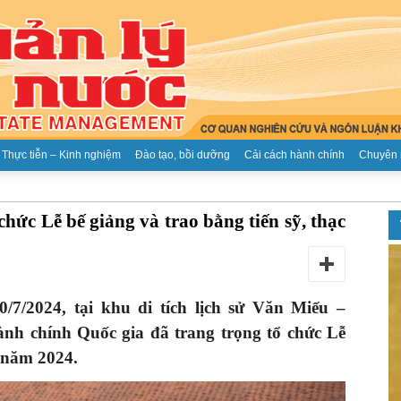
Thực tiễn – Kinh nghiệm
Đào tạo, bồi dưỡng
Cải cách hành chính
Chuyên 
Tạp
hức Lễ bế giảng và trao bằng tiến sỹ, thạc
/7/2024, tại khu
di tích lịch sử Văn Miếu –
chí
nh chính Quốc gia đã trang trọng tổ chức Lễ
ỹ năm 2024.