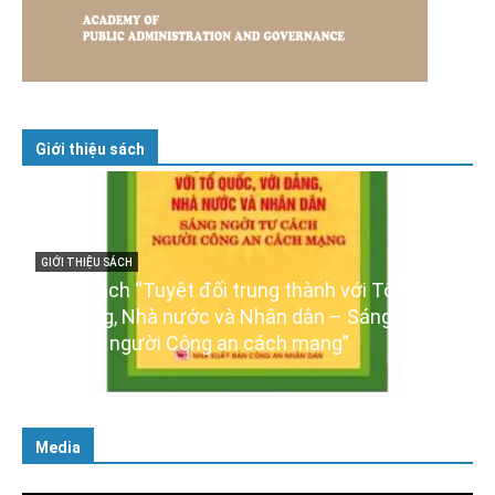
Giới thiệu sách
ổ quốc,
GIỚI THIỆU SÁCH
g ngời
Ra mắt ba cuốn sách ảnh chào mừng Đại hộ
XIV của Đảng
16/01/2026
Media