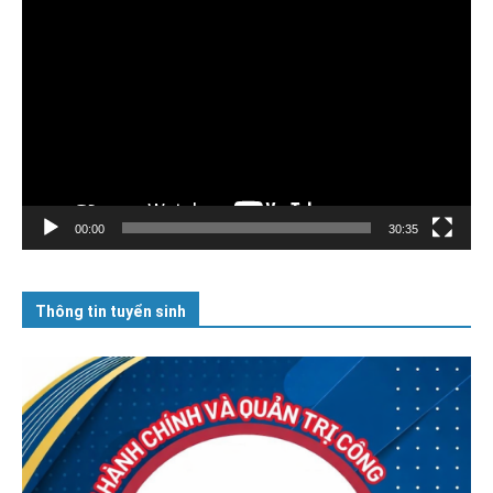
Trình
chơi
Video
00:00
30:35
Thông tin tuyển sinh