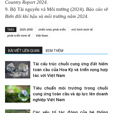
Country Report 2024
.
9. Bộ Tài nguyên và Môi trường (2024).
Báo cáo về
Biến đổi khí hậu và môi trường năm 2024
.
TAGS
2025-2030
chiến lược phát triển
mô hình kinh tế
phát triển kinh tế
Việt Nam
BÀI VIẾT LIÊN QUAN
XEM THÊM
Tái cấu trúc chuỗi cung ứng đất hiếm
toàn cầu của Hoa Kỳ và triển vọng hợp
tác với Việt Nam
Tiêu chuẩn môi trường trong chuỗi
cung ứng toàn cầu và áp lực lên doanh
nghiệp Việt Nam
Các yếu tố tác động của hệ thống