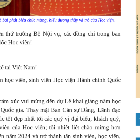
bài phát biểu chúc mừng, biểu dương thầy và trò của Học viện.
ên thứ trưởng Bộ Nội vụ, các đồng chí trong ban
đốc Học viện!
tế tại Việt Nam!
bạn học viên, sinh viên Học viện Hành chính Quốc
y cảm xúc vui mừng đến dự Lễ khai giảng năm học
 Quốc gia. Thay mặt Ban Cán sự Đảng, Lãnh đạo
c tốt đẹp nhất tới các quý vị đại biểu, khách quý,
 viên của Học viện; tôi nhiệt liệt chào mừng hơn
ển năm 2024 và trở thành tân sinh viên, học viên,