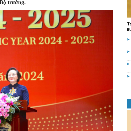
 Bộ trưởng.
Quản
T
nư
lý
nhà
nước