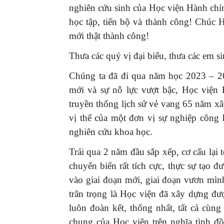
nghiên cứu sinh của Học viện Hành chí
học tập, tiến bộ và thành công! Chúc
mới thật thành công!
Thưa các quý vị đại biểu, thưa các em si
Chúng ta đã đi qua năm học 2023 – 20
mới và sự nỗ lực vượt bậc, Học viện
truyền thống lịch sử vẻ vang 65 năm xâ
vị thế của một đơn vị sự nghiệp công 
nghiên cứu khoa học.
Trải qua 2 năm đầu sắp xếp, cơ cấu lại
chuyển biến rất tích cực, thực sự tạo đ
vào giai đoạn mới, giai đoạn vươn mình
trân trọng là Học viện đã xây dựng đư
luôn đoàn kết, thống nhất, tất cả cùn
chung của Học viện trên nghĩa tình đồ