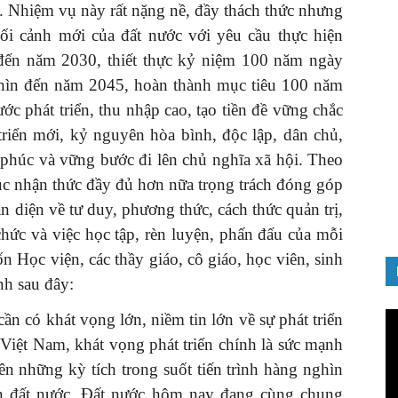
. Nhiệm vụ này rất nặng nề, đầy thách thức nhưng
bối cảnh mới của đất nước với yêu cầu thực hiện
c đến năm 2030, thiết thực kỷ niệm 100 năm ngày
nhìn đến năm 2045, hoàn thành mục tiêu 100 năm
ớc phát triển, thu nhập cao, tạo tiền đề vững chắc
GIỚI THIỆU SÁCH
riển mới, kỷ nguyên hòa bình, độc lập, dân chủ,
Quản trị nhân tài – Từ lý thuyết
phúc và vững bước đi lên chủ nghĩa xã hội. Theo
đến thực tiễn
tục nhận thức đầy đủ hơn nữa trọng trách đóng góp
08/12/2025
n diện về tư duy, phương thức, cách thức quản trị,
chức và việc học tập, rèn luyện, phấn đấu của mỗi
 Học viện, các thầy giáo, cô giáo, học viên, sinh
nh sau đây:
Tr
ần có khát vọng lớn, niềm tin lớn về sự phát triển
ch
c Việt Nam, khát vọng phát triển chính là sức mạnh
Vi
ên những kỳ tích trong suốt tiến trình hàng nghìn
ển đất nước. Đất nước hôm nay đang cùng chung