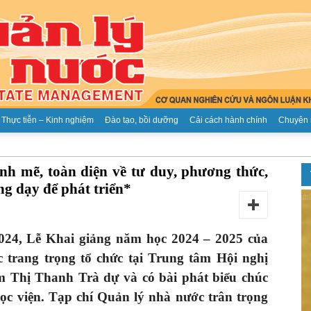
Thực tiễn – Kinh nghiệm
Đào tạo, bồi dưỡng
Cải cách hành chính
Chuyên 
Tạp
nh mẽ, toàn diện về tư duy, phương thức,
ng dạy để phát triển*
2024,
Lễ Khai giảng năm học 2024 – 2025 của
chí
 trang trọng tổ chức tại Trung tâm Hội nghị
m Thị Thanh Trà dự và có bài phát biểu chúc
ọc viện. Tạp chí Quản lý nhà nước trân trọng