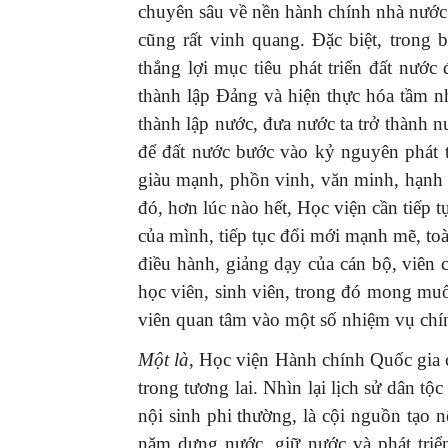
chuyên sâu về nền hành chính nhà nước
cũng rất vinh quang. Đặc biệt, trong 
thắng lợi mục tiêu phát triển đất nướ
thành lập Đảng và hiện thực hóa tầm 
thành lập nước, đưa nước ta trở thành nư
để đất nước bước vào kỷ nguyên phát t
giàu mạnh, phồn vinh, văn minh, hạnh 
đó, hơn lúc nào hết, Học viện cần tiếp 
của mình, tiếp tục đổi mới mạnh mẽ, toà
điều hành, giảng dạy của cán bộ, viên 
học viên, sinh viên, trong đó mong muốn
viên quan tâm vào một số nhiệm vụ chí
Một là
, Học viện Hành chính Quốc gia c
trong tương lai. Nhìn lại lịch sử dân tộ
nội sinh phi thường, là cội nguồn tạo n
năm dựng nước, giữ nước và phát tri