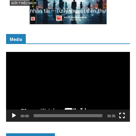
với Đảng, Nhà nước và Nhân dân – Sáng ngời
tư cách người Công an cách mạng”
06/02/2025
Media
Trình
chơi
Video
00:00
30:35