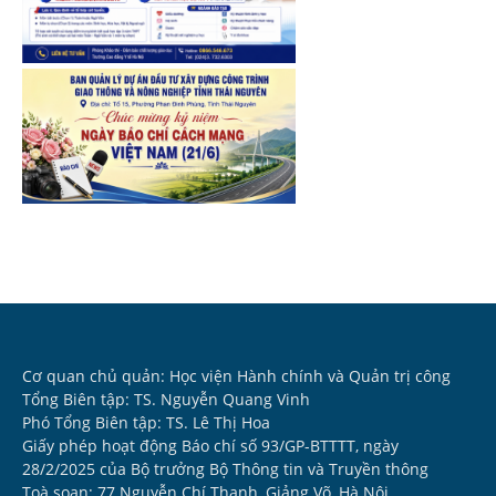
Cơ quan chủ quản: Học viện Hành chính và Quản trị công
Tổng Biên tập: TS. Nguyễn Quang Vinh
Phó Tổng Biên tập: TS. Lê Thị Hoa
Giấy phép hoạt động Báo chí số 93/GP-BTTTT, ngày
28/2/2025 của Bộ trưởng Bộ Thông tin và Truyền thông
Toà soạn: 77 Nguyễn Chí Thanh, Giảng Võ, Hà Nội