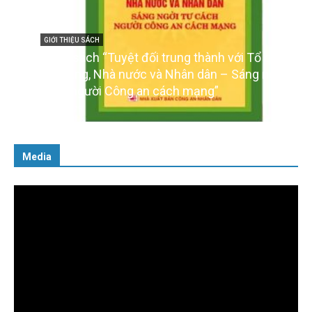
GIỚI THIỆU SÁCH
Cuốn sách “Tuyệt đối trung thành với Tổ quốc,
với Đảng, Nhà nước và Nhân dân – Sáng ngời tư
cách người Công an cách mạng”
06/02/2025
Media
Trình
chơi
Video