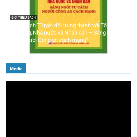
ổ quốc,
GIỚI THIỆU SÁCH
 ngời tư
Ra mắt ba cuốn sách ảnh chào mừng Đại hội
của Đảng
16/01/2026
Media
Trình
chơi
Video