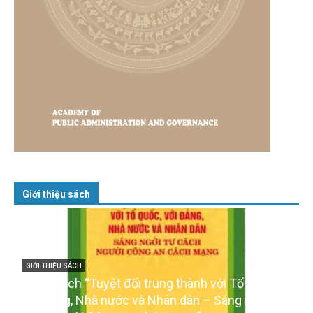
Giới thiệu sách
GIỚI THIỆU SÁCH
Cuốn sách “Tuyệt đối trung thành với Tổ quốc,
với Đảng, Nhà nước và Nhân dân – Sáng ngời tư