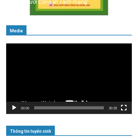
cách người Công an cách mạng”
06/02/2025
Media
Trình
chơi
Video
00:00
30:35
Thông tin tuyển sinh