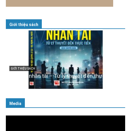
Giới thiệu sách
GIỚI THIỆU SÁCH
Cuốn sách “Tuyệt đối trung thành với Tổ quốc,
với Đảng, Nhà nước và Nhân dân – Sáng ngời
tư cách người Công an cách mạng”
06/02/2025
Media
Trình
chơi
Video