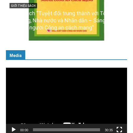
Tổ quốc,
GIỚI THIỆU SÁCH
ng ngời
Ra mắt ba cuốn sách ảnh chào mừng Đại h
XIV của Đảng
16/01/2026
Media
Trình
chơi
Video
00:00
30:35