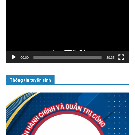
chơi
Video
00:00
30:35
Thông tin tuyển sinh