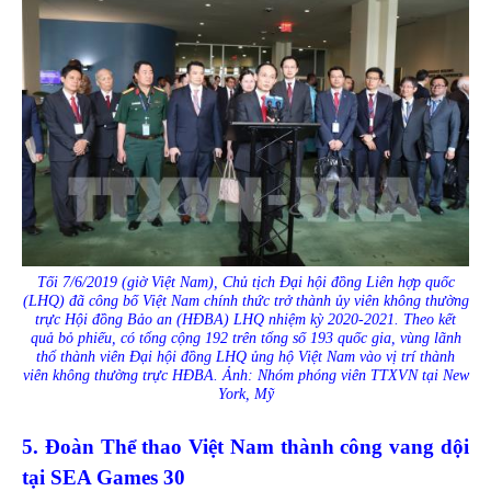
Tối 7/6/2019 (giờ Việt Nam), Chủ tịch Đại hội đồng Liên hợp quốc
(LHQ) đã công bố Việt Nam chính thức trở thành ủy viên không thường
trực Hội đồng Bảo an (HĐBA) LHQ nhiệm kỳ 2020-2021. Theo kết
quả bỏ phiếu, có tổng cộng 192 trên tổng số 193 quốc gia, vùng lãnh
thổ thành viên Đại hội đồng LHQ ủng hộ Việt Nam vào vị trí thành
viên không thường trực HĐBA. Ảnh: Nhóm phóng viên TTXVN tại New
York, Mỹ
5. Đoàn Thể thao Việt Nam thành công vang dội
tại SEA Games 30