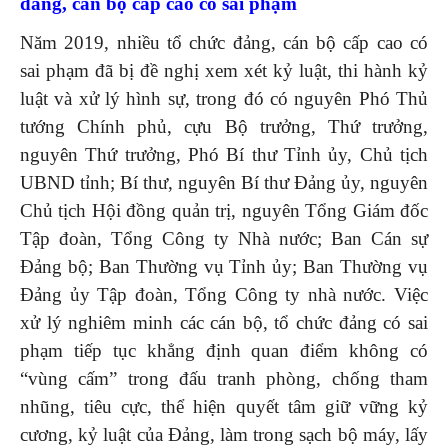
đảng, cán bộ cấp cao có sai phạm
Năm 2019, nhiều tổ chức đảng, cán bộ cấp cao có
sai phạm đã bị đề nghị xem xét kỷ luật, thi hành kỷ
luật và xử lý hình sự, trong đó có nguyên Phó Thủ
tướng Chính phủ, cựu Bộ trưởng, Thứ trưởng,
nguyên Thứ trưởng, Phó Bí thư Tỉnh ủy, Chủ tịch
UBND tỉnh; Bí thư, nguyên Bí thư Đảng ủy, nguyên
Chủ tịch Hội đồng quản trị, nguyên Tổng Giám đốc
Tập đoàn, Tổng Công ty Nhà nước; Ban Cán sự
Đảng bộ; Ban Thường vụ Tỉnh ủy; Ban Thường vụ
Đảng ủy Tập đoàn, Tổng Công ty nhà nước. Việc
xử lý nghiêm minh các cán bộ, tổ chức đảng có sai
phạm tiếp tục khẳng định quan điểm không có
“vùng cấm” trong đấu tranh phòng, chống tham
nhũng, tiêu cực, thể hiện quyết tâm giữ vững kỷ
cương, kỷ luật của Đảng, làm trong sạch bộ máy, lấy