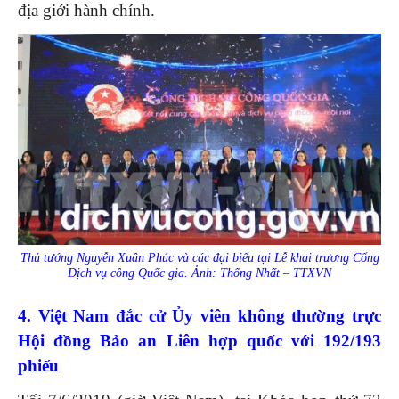
địa giới hành chính.
Thủ tướng Nguyễn Xuân Phúc và các đại biểu tại Lễ khai trương Cổng
Dịch vụ công Quốc gia. Ảnh: Thống Nhất – TTXVN
4. Việt Nam đắc cử Ủy viên không thường trực
Hội đồng Bảo an Liên hợp quốc với 192/193
phiếu