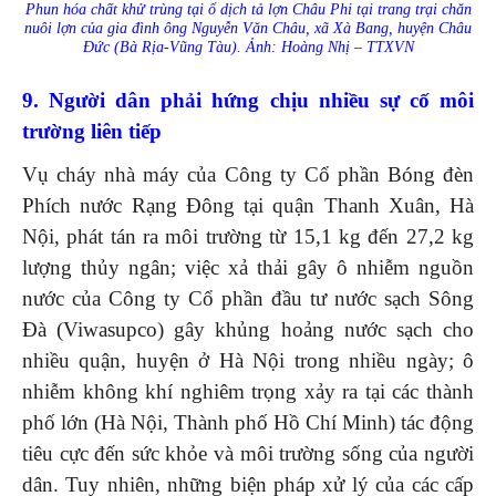
Phun hóa chất khử trùng tại ổ dịch tả lợn Châu Phi tại trang trại chăn
nuôi lợn của gia đình ông Nguyễn Văn Châu, xã Xà Bang, huyện Châu
Đức (Bà Rịa-Vũng Tàu). Ảnh: Hoàng Nhị – TTXVN
9. Người dân phải hứng chịu nhiều sự cố môi
trường liên tiếp
Vụ cháy nhà máy của Công ty Cổ phần Bóng đèn
Phích nước Rạng Đông tại quận Thanh Xuân, Hà
Nội, phát tán ra môi trường từ 15,1 kg đến 27,2 kg
lượng thủy ngân; việc xả thải gây ô nhiễm nguồn
nước của Công ty Cổ phần đầu tư nước sạch Sông
Đà (Viwasupco) gây khủng hoảng nước sạch cho
nhiều quận, huyện ở Hà Nội trong nhiều ngày; ô
nhiễm không khí nghiêm trọng xảy ra tại các thành
phố lớn (Hà Nội, Thành phố Hồ Chí Minh) tác động
tiêu cực đến sức khỏe và môi trường sống của người
dân. Tuy nhiên, những biện pháp xử lý của các cấp