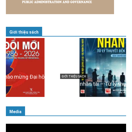
Giới thiệu sách
GIỚI THIỆU SÁCH
Quản trị nhân tài – Từ lý thuyết đến thực tiễn
08/12/2025
Media
Trình