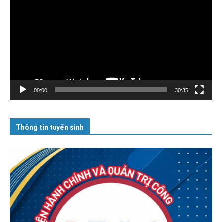
chơi
Video
00:00
30:35
Thông tin tuyển sinh