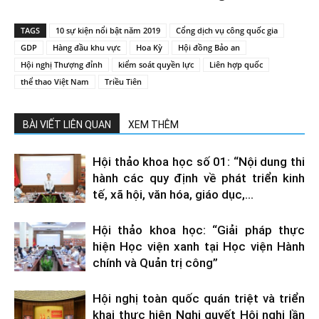
TAGS
10 sự kiện nổi bật năm 2019
Cổng dịch vụ công quốc gia
GDP
Hàng đầu khu vực
Hoa Kỳ
Hội đồng Bảo an
Hội nghị Thượng đỉnh
kiểm soát quyền lực
Liên hợp quốc
thể thao Việt Nam
Triều Tiên
BÀI VIẾT LIÊN QUAN
XEM THÊM
Hội thảo khoa học số 01: “Nội dung thi
hành các quy định về phát triển kinh
tế, xã hội, văn hóa, giáo dục,...
Hội thảo khoa học: “Giải pháp thực
hiện Học viện xanh tại Học viện Hành
chính và Quản trị công”
Hội nghị toàn quốc quán triệt và triển
khai thực hiện Nghị quyết Hội nghị lần