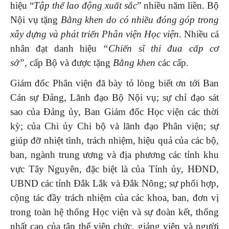
hiệu “
Tập thể lao động xuất sắc
” nhiều năm liền. Bộ
Nội vụ tặng
Bằng khen
do có nhiều đóng góp trong
xây dựng và phát triển Phân viện Học viện
. Nhiều cá
nhân đạt danh hiệu
“Chiến sĩ thi đua cấp cơ
sở”
,
cấp Bộ và được tặng
Bằng khen
các cấp.
Giám đốc Phân viện đã bày tỏ lòng biết ơn tới Ban
Cán sự Đảng, Lãnh đạo Bộ Nội vụ; sự chỉ đạo sát
sao của Đảng ủy, Ban Giám đốc Học viện các thời
kỳ; của Chi ủy Chi bộ và lãnh đạo Phân viện; sự
giúp đỡ nhiệt tình, trách nhiệm, hiệu quả của các bộ,
ban, ngành trung ương và địa phương các tỉnh khu
vực Tây Nguyên, đặc biệt là của Tỉnh ủy, HĐND,
UBND các tỉnh Đắk Lắk và Đắk Nông; sự phối hợp,
cộng tác đầy trách nhiệm của các khoa, ban, đơn vị
trong toàn hệ thống Học viện và sự đoàn kết, thống
nhất cao của tập thể viên chức, giảng viên và người