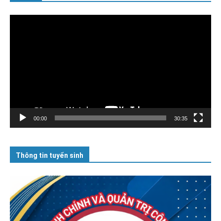
Trình
chơi
Video
00:00
30:35
Thông tin tuyển sinh