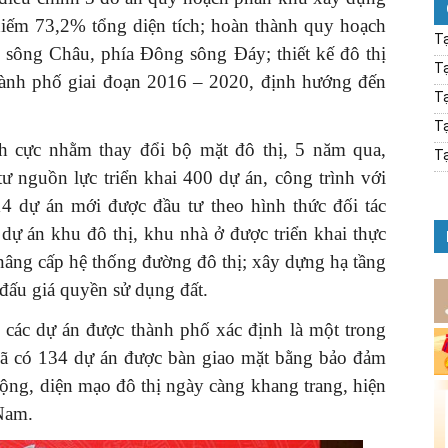
chiếm 73,2% tổng diện tích; hoàn thành quy hoạch
Tạ
 sông Châu, phía Đông sông Đáy; thiết kế đô thị
Tạ
 thành phố giai đoạn 2016 – 2020, định hướng đến
Tạ
Tạ
ích cực nhằm thay đổi bộ mặt đô thị, 5 năm qua,
Tạ
tư nguồn lực triển khai 400 dự án, công trình với
14 dự án mới được đầu tư theo hình thức đối tác
dự án khu đô thị, khu nhà ở được triển khai thực
 nâng cấp hệ thống đường đô thị; xây dựng hạ tầng
 đấu giá quyền sử dụng đất.
 các dự án được thành phố xác định là một trong
 Đã có 134 dự án được bàn giao mặt bằng bảo đảm
ộng, diện mạo đô thị ngày càng khang trang, hiện
 Nam.