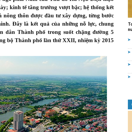
y; kinh tế tăng trưởng vượt bậc; hệ thống kết
Quản
 và nông thôn được đầu tư xây dựng, từng bước
minh. Đây là kết quả của những nỗ lực, chung
T
nư
ân dân Thành phố trong suốt chặng đường 5
ảng bộ Thành phố lần thứ XXII, nhiệm kỳ 2015
lý
nhà
nước