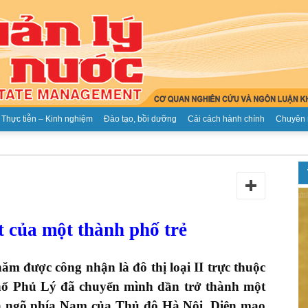
Thực tiễn – Kinh nghiệm
Đào tạo, bồi dưỡng
Cải cách hành chính
Chuyên 
Tạp
t của một thành phố trẻ
chí
m được công nhận là đô thị loại II trực thuộc
phố Phủ Lý đã chuyển mình dần trở thành một
ửa ngõ phía Nam của Thủ đô Hà Nội. Diện mạo