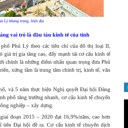
ủ Lý khang trang, hiện đại
ng vai trò là đầu tàu kinh tế của tỉnh
GIỚI THIỆU SÁCH
phố Phủ Lý theo các tiêu chí của đô thị loại II,
Quản trị nhân tài – Từ lý thuyết
ó giá trị gia tăng cao, đẩy mạnh tái cơ cấu kinh tế
đến thực tiễn
i chính là những điểm nhấn quan trọng đưa Phủ
08/12/2025
iển, xứng tầm là trung tâm chính trị, kinh tế, văn
phố, và 5 năm thực hiện Nghị quyết Đại hội Đảng
ành phố tăng trưởng nhanh, cơ cấu kinh tế chuyển
Tr
 công nghiệp – xây dựng.
ch
Vi
 giai đoạn 2015 – 2020 đạt 16,9%/năm, cao hơn
ỉ tiêu Đại hội đề ra. Cơ cấu kinh tế chuyển dịch