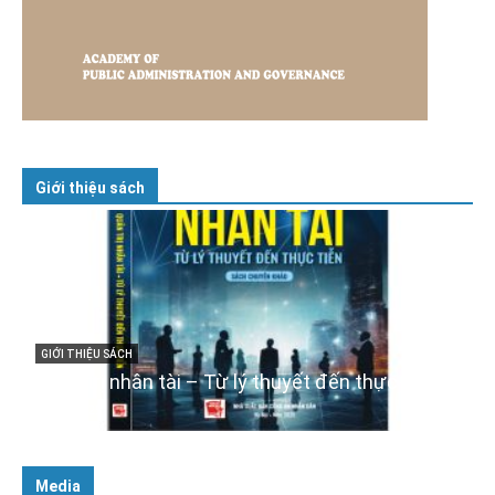
Giới thiệu sách
GIỚI THIỆU SÁCH
Cuốn sách “Tuyệt đối trung thành với Tổ quốc,
với Đảng, Nhà nước và Nhân dân – Sáng ngời
tư cách người Công an cách mạng”
06/02/2025
Media