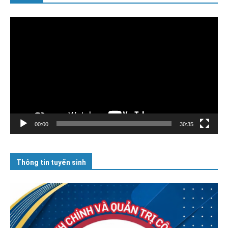
Trình
chơi
Video
00:00
30:35
Thông tin tuyển sinh