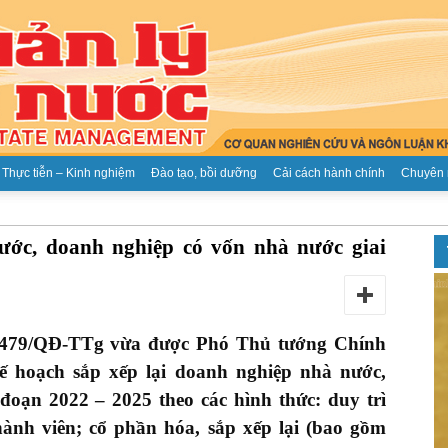
Thực tiễn – Kinh nghiệm
Đào tạo, bồi dưỡng
Cải cách hành chính
Chuyên 
Tạp
ước, doanh nghiệp có vốn nhà nước giai
1479/QĐ-TTg vừa được Phó Thủ tướng Chính
chí
 hoạch sắp xếp lại doanh nghiệp nhà nước,
đoạn 2022 – 2025 theo các hình thức: duy trì
ành viên; cổ phần hóa, sắp xếp lại (bao gồm