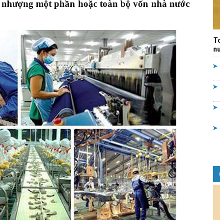
ển nhượng một phần hoặc toàn bộ vốn nhà nước
Quản
T
nư
lý
nhà
nước