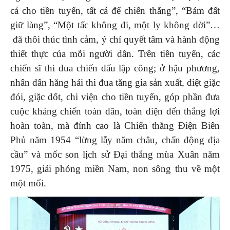
cả cho tiền tuyến, tất cả để chiến thắng”, “Bám đất
giữ làng”, “Một tấc không đi, một ly không dời”…
đã thôi thúc tình cảm, ý chí quyết tâm và hành động
thiết thực của mỗi người dân. Trên tiền tuyến, các
chiến sĩ thi đua chiến đấu lập công; ở hậu phương,
nhân dân hăng hái thi đua tăng gia sản xuất, diệt giặc
đói, giặc dốt, chi viện cho tiền tuyến, góp phần đưa
cuộc kháng chiến toàn dân, toàn diện đến thắng lợi
hoàn toàn, mà đỉnh cao là Chiến thắng Điện Biên
Phủ năm 1954 “lừng lẫy năm châu, chấn động địa
cầu” và mốc son lịch sử Đại thắng mùa Xuân năm
1975, giải phóng miền Nam, non sông thu về một
một mối.