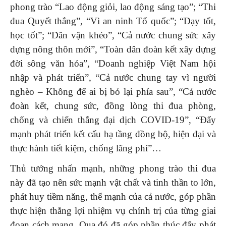
phong trào “Lao động giỏi, lao động sáng tạo”; “Thi
đua Quyết thắng”, “Vì an ninh Tổ quốc”; “Dạy tốt,
học tốt”; “Dân vận khéo”, “Cả nước chung sức xây
dựng nông thôn mới”, “Toàn dân đoàn kết xây dựng
đời sông văn hóa”, “Doanh nghiệp Việt Nam hội
nhập và phát triển”, “Cả nước chung tay vì người
nghèo – Không để ai bị bỏ lại phía sau”, “Cả nước
đoàn kết, chung sức, đồng lòng thi đua phòng,
chống và chiến thắng đại dịch COVID-19”, “Đẩy
mạnh phát triển kết cấu hạ tầng đồng bộ, hiện đại và
thực hành tiết kiệm, chống lãng phí”…
Thủ tướng nhấn mạnh, những phong trào thi đua
này đã tạo nên sức mạnh vật chất và tinh thần to lớn,
phát huy tiềm năng, thế mạnh của cả nước, góp phần
thực hiện thắng lợi nhiệm vụ chính trị của từng giai
đoạn cách mạng. Qua đó đã góp phần thúc đẩy phát