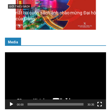
GIỚI THIỆU SÁCH
Quản trị nhân tài – Từ lý thuyết đến thực tiễn
08/12/2025
Media
Trình
chơi
Video
00:00
30:35