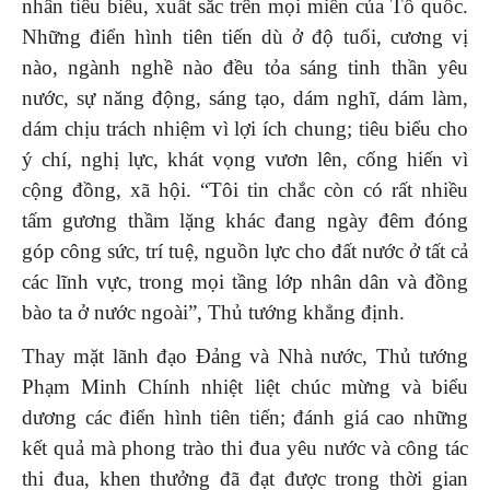
nhân tiêu biểu, xuất sắc trên mọi miền của Tổ quốc.
Những điển hình tiên tiến dù ở độ tuổi, cương vị
nào, ngành nghề nào đều tỏa sáng tinh thần yêu
nước, sự năng động, sáng tạo, dám nghĩ, dám làm,
dám chịu trách nhiệm vì lợi ích chung; tiêu biểu cho
ý chí, nghị lực, khát vọng vươn lên, cống hiến vì
cộng đồng, xã hội. “Tôi tin chắc còn có rất nhiều
tấm gương thầm lặng khác đang ngày đêm đóng
góp công sức, trí tuệ, nguồn lực cho đất nước ở tất cả
các lĩnh vực, trong mọi tầng lớp nhân dân và đồng
bào ta ở nước ngoài”, Thủ tướng khẳng định.
Thay mặt lãnh đạo Đảng và Nhà nước, Thủ tướng
Phạm Minh Chính nhiệt liệt chúc mừng và biểu
dương các điển hình tiên tiến; đánh giá cao những
kết quả mà phong trào thi đua yêu nước và công tác
thi đua, khen thưởng đã đạt được trong thời gian