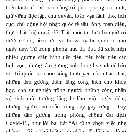
triển kinh tế – xã hội, củng cố quốc phòng, an ninh,
giữ vững độc lập, chủ quyền, toàn vẹn lãnh thổ, tích
cực, chủ động hội nhập quốc tế sâu rộng, toàn diện,
thực chất, hiệu quả, để “Đất nước ta chưa bao giờ có
được cơ đồ, tiềm lực, vị thế và uy tín quốc tế như
ngày nay. Từ trong phong trào thi đua đã xuất hiện
nhiều gương điển hình tiên tiến, tiêu biểu trên các
lĩnh vực; những tấm gương anh dũng hy sinh để bảo
vệ Tổ quốc, vì cuộc sống bình yên của nhân dân;
những tấm gương thầm lặng cống hiến cho khoa
học, cho sự nghiệp trồng người; những công nhân
vệ sinh môi trường lặng lẽ làm việc ngày đêm;
những người cần mẫn trồng cây gây rừng… hay
những tấm gương trong phòng chống đại dịch
Covid-19, như lời bài hát “Ai cũng chọn việc nhẹ
nhàng – Gian khổ biết dành phần ai” để hành động