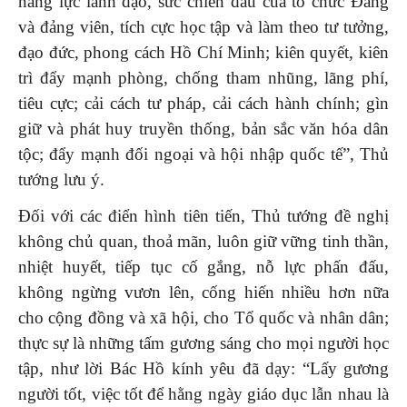
năng lực lãnh đạo, sức chiến đấu của tổ chức Đảng
và đảng viên, tích cực học tập và làm theo tư tưởng,
đạo đức, phong cách Hồ Chí Minh; kiên quyết, kiên
trì đẩy mạnh phòng, chống tham nhũng, lãng phí,
tiêu cực; cải cách tư pháp, cải cách hành chính; gìn
giữ và phát huy truyền thống, bản sắc văn hóa dân
tộc; đẩy mạnh đối ngoại và hội nhập quốc tế”, Thủ
tướng lưu ý.
Đối với các điển hình tiên tiến, Thủ tướng đề nghị
không chủ quan, thoả mãn, luôn giữ vững tinh thần,
nhiệt huyết, tiếp tục cố gắng, nỗ lực phấn đấu,
không ngừng vươn lên, cống hiến nhiều hơn nữa
cho cộng đồng và xã hội, cho Tổ quốc và nhân dân;
thực sự là những tấm gương sáng cho mọi người học
tập, như lời Bác Hồ kính yêu đã dạy: “Lấy gương
người tốt, việc tốt để hằng ngày giáo dục lẫn nhau là