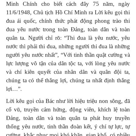
Minh Chính cho biết cách đây 75 năm, ngày
11/6/1948, Chủ tịch Hồ Chí Minh ra Lời kêu gọi thi
đua ái quốc, chính thức phát động phong trào thi
đua yêu nước trong toàn Đảng, toàn dân và toàn
quân ta. Người chỉ rõ: “Thi đua là yêu nước, yêu
nước thì phải thi đua, những người thi đua là những
người yêu nước nhất”, “Với tinh thần quật cường và
lực lượng vô tận của dân tộc ta, với lòng yêu nước
và chí kiên quyết của nhân dân và quân đội ta,
chúng ta có thể thắng lợi, chúng ta nhất định thắng
lợi…”.
Lời kêu gọi của Bác như lời hiệu triệu non sông, đã
cổ vũ, truyền cảm hứng, động viên, khích lệ toàn
Đảng, toàn dân và toàn quân ta phát huy truyền
thống yêu nước, tinh thần đoàn kết, ý chí tự lực, tự
cường, khắc phục mọi khó khăn, gian khổ, có nhiều