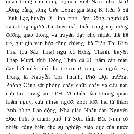
quan trọng cho nông nghiệp Việt Nam, nhất là ở
Đồng bằng sông Cửu Long; già làng K’Tiếu ở xã
Đinh Lạc, huyện Di Linh, tỉnh Lâm Đồng, người đã
vận động người dân hiến đất, hiến công xây dựng
đường giao thông và truyền dạy cho nhiều thế hệ
trẻ, giữ gìn văn hóa cồng chiêng; bà Trần Thị Kim
Thia (bà Sáu Thia) ngụ xã Hưng Thạnh, huyện
Tháp Mười, tỉnh Đồng Tháp đã 20 năm cần mẫn
dạy bơi miễn phí cho trẻ em ở trong và ngoài xã;
Trung tá Nguyễn Chí Thành, Phó Đội trưởng,
Phòng Cảnh sát phòng cháy chữa cháy và cứu nạn
cứu hộ, Công an TPHCM nhiều lần không quản
hiểm nguy, cứu nhiều người khỏi lưỡi hái tử thần;
Anh hùng Lao động, Nhà giáo Nhân dân Nguyễn
Đức Thìn ở thành phố Từ Sơn, tỉnh Bắc Ninh có
nhiều cống hiến cho sự nghiệp giáo dục của nước