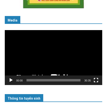
16/01/2026
Media
Trình
chơi
Video
00:00
30:35
Thông tin tuyển sinh