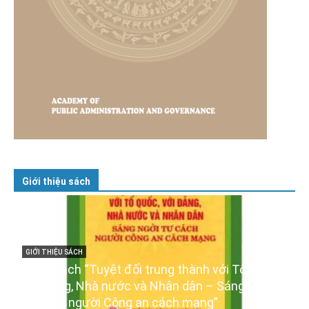
Giới thiệu sách
GIỚI THIỆU SÁCH
Ra mắt ba cuốn sách ảnh chào mừng Đại hội
XIV của Đảng