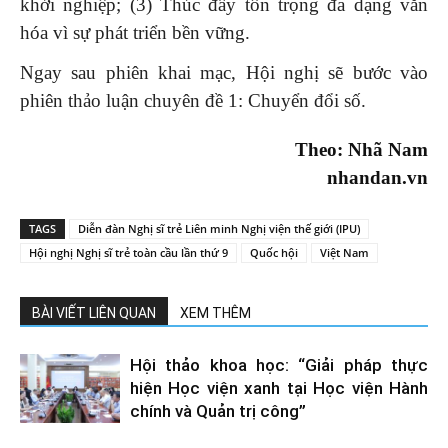
khởi nghiệp; (3) Thúc đẩy tôn trọng đa dạng văn
hóa vì sự phát triển bền vững.
Ngay sau phiên khai mạc, Hội nghị sẽ bước vào
phiên thảo luận chuyên đề 1: Chuyển đổi số.
Theo: Nhã Nam
nhandan.vn
TAGS
Diễn đàn Nghị sĩ trẻ Liên minh Nghị viện thế giới (IPU)
Hội nghị Nghị sĩ trẻ toàn cầu lần thứ 9
Quốc hội
Việt Nam
BÀI VIẾT LIÊN QUAN
XEM THÊM
Hội thảo khoa học: “Giải pháp thực
hiện Học viện xanh tại Học viện Hành
chính và Quản trị công”