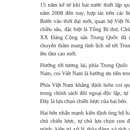
15 năm kể từ khi hai nước thiết lập q
năm 2008 đến nay, hợp tác trên các lĩn
Bước vào thời đại mới, quan hệ Việt
chiều sâu, đặc biệt là Tổng Bí thư, C
XX Đảng Cộng sản Trung Quốc đã m
chuyến thăm mang tính lịch sử tới Tr
lên tầm cao mới.
Hướng tới tương lai, phía Trung Quốc 
Nam, coi Việt Nam là hướng ưu tiên tro
Phía Việt Nam khẳng định luôn coi qu
trong chính sách đối ngoại độc lập, t
Đây là lựa chọn chiến lược của hai bên.
Hai bên nhấn mạnh kiên định ủng hộ hai
chủ chiến lược, tự chủ lựa chọn con 
mình; kiên trì xử lý thỏa đáng và tích