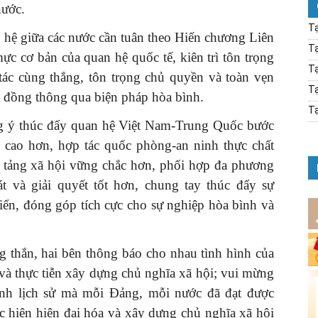
nước.
Tạ
an hệ giữa các nước cần tuân theo Hiến chương Liên
Tạ
ực cơ bản của quan hệ quốc tế, kiên trì tôn trọng
Tạ
 tác cùng thắng, tôn trọng chủ quyền và toàn vẹn
Tạ
bất đồng thông qua biện pháp hòa bình.
Tạ
ng ý thúc đẩy quan hệ Việt Nam-Trung Quốc bước
rị cao hơn, hợp tác quốc phòng-an ninh thực chất
ền tảng xã hội vững chắc hơn, phối hợp đa phương
t và giải quyết tốt hơn, chung tay thúc đẩy sự
riển, đóng góp tích cực cho sự nghiệp hòa bình và
g thắn, hai bên thông báo cho nhau tình hình của
và thực tiễn xây dựng chủ nghĩa xã hội; vui mừng
ính lịch sử mà mỗi Đảng, mỗi nước đã đạt được
ực hiện hiện đại hóa và xây dựng chủ nghĩa xã hội