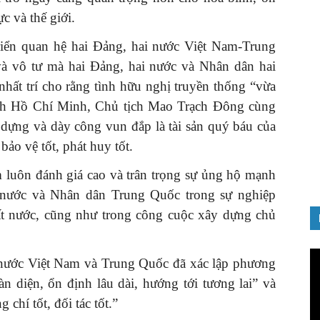
c và thế giới.
 triển quan hệ hai Đảng, hai nước Việt Nam-Trung
và vô tư mà hai Đảng, hai nước và Nhân dân hai
nhất trí cho rằng tình hữu nghị truyền thống “vừa
GIỚI THIỆU SÁCH
ịch Hồ Chí Minh, Chủ tịch Mao Trạch Đông cùng
Quản trị nhân tài – Từ lý thuyết
y dựng và dày công vun đắp là tài sản quý báu của
đến thực tiễn
bảo vệ tốt, phát huy tốt.
08/12/2025
luôn đánh giá cao và trân trọng sự ủng hộ mạnh
 nước và Nhân dân Trung Quốc trong sự nghiệp
đất nước, cũng như trong công cuộc xây dựng chủ
Tr
i nước Việt Nam và Trung Quốc đã xác lập phương
ch
n diện, ổn định lâu dài, hướng tới tương lai” và
Vi
 chí tốt, đối tác tốt.”