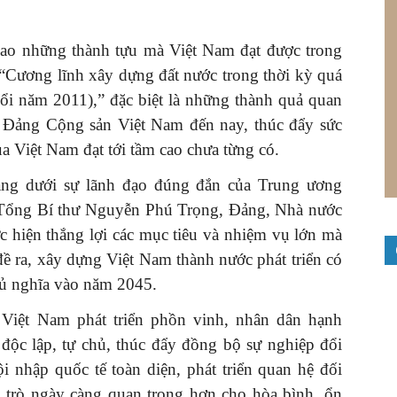
ao những thành tựu mà Việt Nam đạt được trong
“Cương lĩnh xây dựng đất nước trong thời kỳ quá
đổi năm 2011),” đặc biệt là những thành quả quan
II Đảng Cộng sản Việt Nam đến nay, thúc đẩy sức
 Việt Nam đạt tới tầm cao chưa từng có.
ằng dưới sự lãnh đạo đúng đắn của Trung ương
Tổng Bí thư Nguyễn Phú Trọng, Đảng, Nhà nước
c hiện thắng lợi các mục tiêu và nhiệm vụ lớn mà
ề ra, xây dựng Việt Nam thành nước phát triển có
hủ nghĩa vào năm 2045.
Việt Nam phát triển phồn vinh, nhân dân hạnh
độc lập, tự chủ, thúc đẩy đồng bộ sự nghiệp đổi
i nhập quốc tế toàn diện, phát triển quan hệ đối
i trò ngày càng quan trọng hơn cho hòa bình, ổn