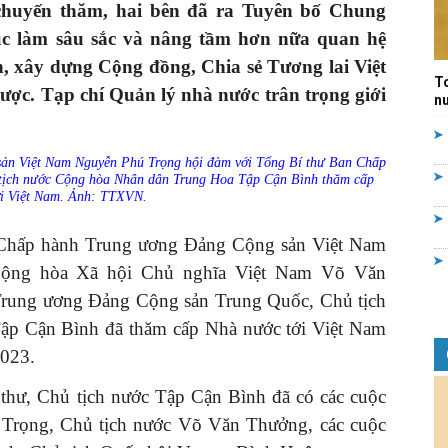
chuyến thăm, hai bên đã ra Tuyên bố Chung
Quản
tục làm sâu sắc và nâng tầm hơn nữa quan hệ
n, xây dựng Cộng đồng, Chia sẻ Tương lai Việt
T
ược. Tạp chí Quản lý nhà nước trân trọng giới
nư
lý
ản Việt Nam Nguyễn Phú Trọng hội đàm với Tổng Bí thư Ban Chấp
tịch nước Cộng hòa Nhân dân Trung Hoa Tập Cận Bình thăm cấp
i Việt Nam. Ảnh: TTXVN.
 Chấp hành Trung ương Đảng Cộng sản Việt Nam
Cộng hòa Xã hội Chủ nghĩa Việt Nam Võ Văn
nhà
rung ương Đảng Cộng sản Trung Quốc, Chủ tịch
p Cận Bình đã thăm cấp Nhà nước tới Việt Nam
2023.
 thư, Chủ tịch nước Tập Cận Bình đã có các cuộc
nước
Trọng, Chủ tịch nước Võ Văn Thưởng, các cuộc