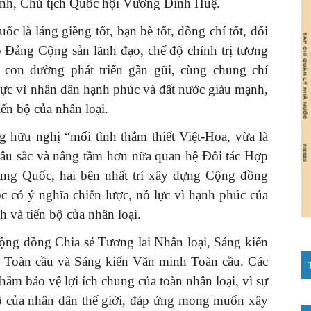
nh, Chủ tịch Quốc hội Vương Đình Huệ.
 là láng giềng tốt, bạn bè tốt, đồng chí tốt, đối
do Đảng Cộng sản lãnh đạo, chế độ chính trị tương
 con đường phát triển gần gũi, cùng chung chí
 lực vì nhân dân hạnh phúc và đất nước giàu mạnh,
iến bộ của nhân loại.
 hữu nghị “mối tình thắm thiết Việt-Hoa, vừa là
 sâu sắc và nâng tầm hơn nữa quan hệ Đối tác Hợp
ung Quốc, hai bên nhất trí xây dựng Cộng đồng
 có ý nghĩa chiến lược, nỗ lực vì hạnh phúc của
h và tiến bộ của nhân loại.
ộng đồng Chia sẻ Tương lai Nhân loại, Sáng kiến
nh Toàn cầu và Sáng kiến Văn minh Toàn cầu. Các
nhằm bảo vệ lợi ích chung của toàn nhân loại, vì sự
bộ của nhân dân thế giới, đáp ứng mong muốn xây