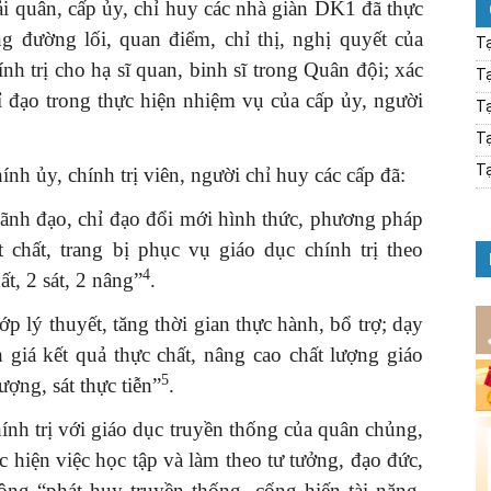
 quân, cấp ủy, chỉ huy các nhà giàn DK1 đã thực
g đường lối, quan điểm, chỉ thị, nghị quyết của
Tạ
nh trị cho hạ sĩ quan, binh sĩ trong Quân đội; xác
Tạ
ỉ đạo trong thực hiện nhiệm vụ của cấp ủy, người
Tạ
Tạ
Tạ
ính ủy, chính trị viên, người chỉ huy các cấp đã:
lãnh đạo, chỉ đạo đổi mới hình thức, phương pháp
t chất, trang bị phục vụ giáo dục chính trị theo
4
t, 2 sát, 2 nâng”
.
ớp lý thuyết, tăng thời gian thực hành, bổ trợ; dạy
h giá kết quả thực chất, nâng cao chất lượng giáo
5
ượng, sát thực tiễn”
.
hính trị với giáo dục truyền thống của quân chủng,
 hiện việc học tập và làm theo tư tưởng, đạo đức,
g “phát huy truyền thống, cống hiến tài năng,