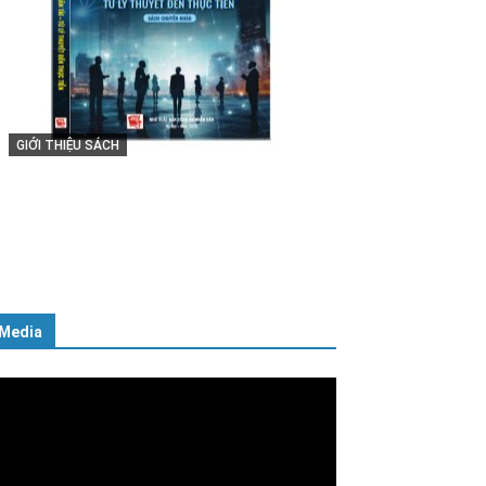
GIỚI THIỆU SÁCH
Cuốn sách “Tuyệt đối trung thành
với Tổ quốc, với Đảng, Nhà nước
và Nhân dân – Sáng ngời tư cách
người Công an cách mạng”
06/02/2025
Media
ình
ơi
deo