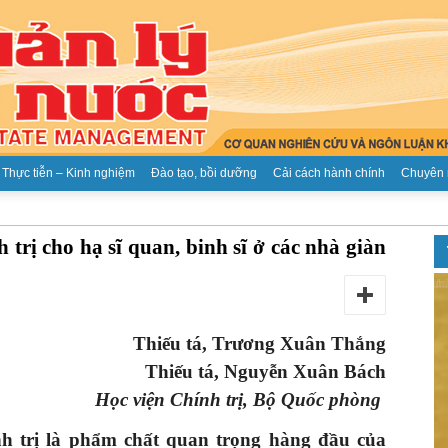
Thực tiễn – Kinh nghiệm
Đào tạo, bồi dưỡng
Cải cách hành chính
Chuyên 
Tạp
 trị cho hạ sĩ quan, binh sĩ ở các nhà giàn
Thiếu tá, Trương Xuân Thắng
chí
Thiếu tá, Nguyễn Xuân Bách
Học viện Chính trị, Bộ Quốc phòng
nh trị là phẩm chất quan trọng hàng đầu của