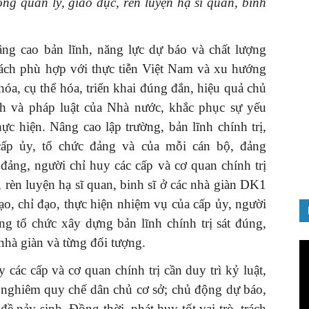
ong quản lý, giáo dục, rèn luyện hạ sĩ quan, binh
ng cao bản lĩnh, năng lực dự báo và chất lượng
sách phù hợp với thực tiễn Việt Nam và xu hướng
ế hóa, cụ thể hóa, triển khai đúng đắn, hiệu quả chủ
GIỚI THIỆU SÁCH
ch và pháp luật của Nhà nước, khắc phục sự yếu
nh chào
Quản trị nhân tài – Từ lý thuyết
ực hiện. Nâng cao lập trường, bản lĩnh chính trị,
Đảng
đến thực tiễn
a cấp ủy, tổ chức đảng và của mỗi cán bộ, đảng
08/12/2025
 đảng, người chỉ huy các cấp và cơ quan chính trị
 rèn luyện hạ sĩ quan, binh sĩ ở
các nhà giàn DK1
ạo, chỉ đạo, thực hiện nhiệm vụ của cấp ủy, người
ng tổ chức xây dựng bản lĩnh chính trị sát đúng,
nhà giàn và từng đối tượng.
Tr
ch
 các cấp và cơ quan chính trị cần duy trì kỷ luật,
Vi
 nghiêm quy chế dân chủ cơ sở; chủ động dự báo,
đề nảy sinh. Đồng thời, phát huy tốt vai trò, trách