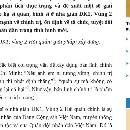
 phân tích thực trạng và đề xuất một số giải
Quản
o hạ sĩ quan, binh sĩ
ở nhà giàn DK1, Vùng 2
h về chính trị, ổn định về tổ chức, tuyệt đối
T
nư
ân dân trong tình hình mới.
 DK1; vùng 2 Hải quân; giải pháp; xây dựng.
lý
ặc biệt coi trọng vấn đề xây dựng bản lĩnh chính
Chí Minh: “Nếu anh em tư tưởng vững, chính trị
1
h thì nhất định thắng”
; “quân sự mà không có
nhà
2
 lại có hại”
. Như vậy, bản lĩnh chính trị là phẩm
ến sĩ cách mạng.
nh sĩ ở nhà giàn DK1, Vùng 2 Hải quân
chính là sự
ng nhân của Đảng Cộng sản Việt Nam, truyền thống
nước
ân tộc và của Quân đội nhân dân Việt Nam. Đó là