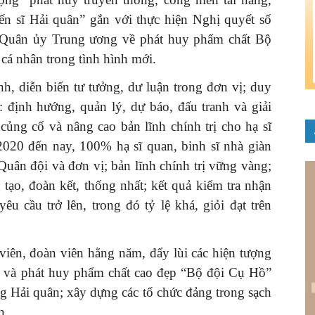
 sĩ Hải quân” gắn với thực hiện Nghị quyết số
uân ủy Trung ương về phát huy phẩm chất Bộ
cá nhân trong tình hình mới.
nh, diễn biến tư tưởng, dư luận trong đơn vị; duy
: định hướng, quản lý, dự báo, đấu tranh và giải
ủng cố và nâng cao bản lĩnh chính trị cho hạ sĩ
2020 đến nay, 100% hạ sĩ quan, binh sĩ nhà giàn
Quân đội và đơn vị; bản lĩnh chính trị vững vàng;
 tạo, đoàn kết, thống nhất; kết quả kiểm tra nhận
u cầu trở lên, trong đó tỷ lệ khá, giỏi đạt trên
 viên, đoàn viên hằng năm, đẩy lùi các hiện tượng
ững và phát huy phẩm chất cao đẹp “Bộ đội Cụ Hồ”
g Hải quân; xây dựng các tổ chức đảng trong sạch
n.