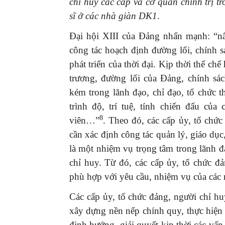
chỉ huy các cấp và cơ quan chính trị tr
sĩ ở các nhà giàn DK1
.
Đại hội XIII của Đảng nhấn mạnh: “nâ
công tác hoạch định đường lối, chính 
phát triển của thời đại. Kịp thời thể ch
GIỚI THIỆU SÁCH
trương, đường lối của Đảng, chính sá
Ra mắt ba cuốn sách ả
kém trong lãnh đạo, chỉ đạo, tổ chức th
mừng Đại hội XIV của 
trình độ, trí tuệ, tính chiến đấu củ
16/01/2026
8
viên…”
. Theo đó, các cấp ủy, tổ chức
cần xác định công tác quản lý, giáo dục,
là một nhiệm vụ trọng tâm trong lãnh đ
chỉ huy. Từ đó, các cấp ủy, tổ chức đả
phù hợp với yêu cầu, nhiệm vụ của các 
Các cấp ủy, tổ chức đảng, người chỉ huy
xây dựng nền nếp chính quy, thực hiện
định hướng, giải quyết kịp thời các vấn 