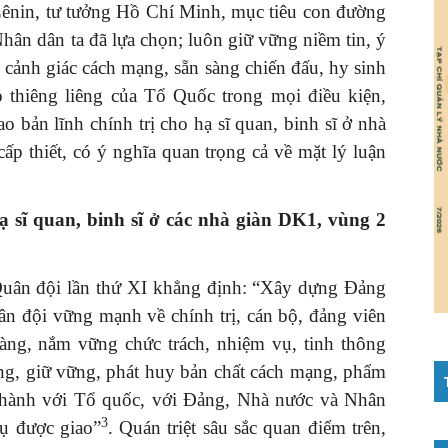
 Lênin, tư tưởng Hồ Chí Minh, mục tiêu con đường
ân dân ta đã lựa chọn; luôn giữ vững niềm tin, ý
n cảnh giác cách mạng, sẵn sàng chiến đấu, hy sinh
 thiêng liêng của Tổ Quốc trong mọi điều kiện,
 bản lĩnh chính trị cho hạ sĩ quan, binh sĩ ở nhà
p thiết, có ý nghĩa quan trọng cả về mặt lý luận
ạ sĩ quan, binh sĩ ở các nhà giàn DK1, vùng 2
Quân đội lần thứ XI khẳng định: “Xây dựng Đảng
ân đội vững mạnh về chính trị, cán bộ, đảng viên
vàng, nắm vững chức trách, nhiệm vụ, tinh thông
ng, giữ vững, phát huy bản chất cách mạng, phẩm
 thành với Tổ quốc, với Đảng, Nhà nước và Nhân
3
vụ được giao”
. Quán triệt sâu sắc quan điểm trên,