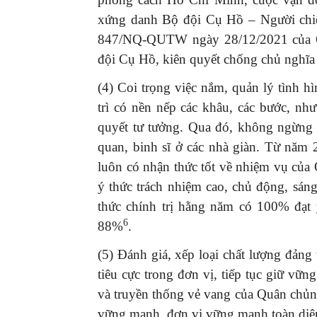
xứng danh Bộ đội Cụ Hồ – Người chiến
847/NQ-QUTW ngày 28/12/2021 của Q
đội Cụ Hồ, kiên quyết chống chủ nghĩa 
(4) Coi trọng việc nắm, quản lý tình hì
trì có nền nếp các khâu, các bước, như
quyết tư tưởng. Qua đó, không ngừng c
quan, binh sĩ ở các nhà giàn. Từ năm 
luôn có nhận thức tốt về nhiệm vụ của 
ý thức trách nhiệm cao, chủ động, sáng
thức chính trị hằng năm có 100% đạt yê
6
88%
.
(5) Đánh giá, xếp loại chất lượng đảng
tiêu cực trong đơn vị, tiếp tục giữ v
và truyền thống vẻ vang của Quân chủn
vững mạnh, đơn vị vững mạnh toàn diệ