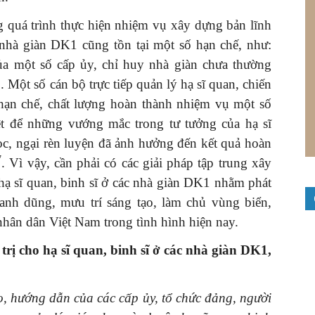
g quá trình thực hiện nhiệm vụ xây dựng bản lĩnh
c nhà giàn DK1 cũng tồn tại một số hạn chế, như:
của một số cấp ủy, chỉ huy nhà giàn chưa thường
 Một số cán bộ trực tiếp quản lý hạ sĩ quan, chiến
 hạn chế, chất lượng hoàn thành nhiệm vụ một số
iệt để những vướng mắc trong tư tưởng của hạ sĩ
học, ngại rèn luyện đã ảnh hưởng đến kết quả hoàn
7
. Vì vậy, cần phải có các giải pháp tập trung xây
hạ sĩ quan, binh sĩ ở các nhà giàn DK1 nhằm phát
anh dũng, mưu trí sáng tạo, làm chủ vùng biển,
nhân dân Việt Nam trong tình hình hiện nay.
trị cho hạ sĩ quan, binh sĩ ở các nhà giàn DK1,
ạo, hướng dẫn của
các cấp ủy, tổ chức đảng, người