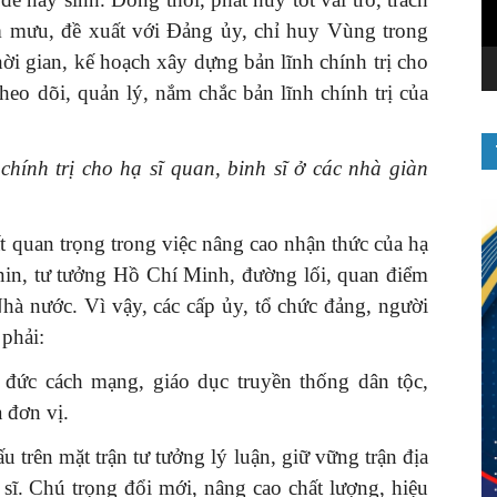
am mưu, đề xuất với Đảng ủy, chỉ huy Vùng trong
hời gian, kế hoạch xây dựng bản lĩnh chính trị cho
theo dõi, quản lý, nắm chắc bản lĩnh chính trị của
chính trị cho hạ sĩ quan, binh sĩ ở các nhà giàn
rất quan trọng trong việc nâng cao nhận thức của hạ
ênin, tư tưởng Hồ Chí Minh, đường lối, quan điểm
hà nước. Vì vậy, các cấp ủy, tổ chức đảng, người
 phải:
 đức cách mạng, giáo dục truyền thống dân tộc,
 đơn vị.
u trên mặt trận tư tưởng lý luận, giữ vững trận địa
h sĩ. Chú trọng đổi mới, nâng cao chất lượng, hiệu