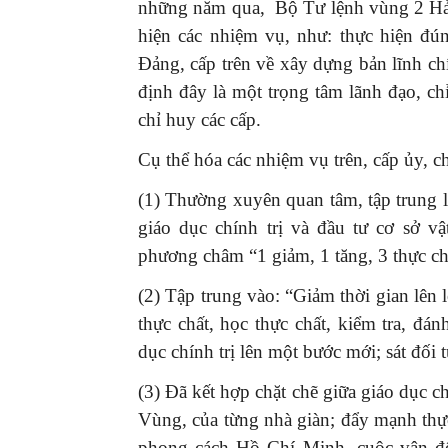
những năm qua, Bộ Tư lệnh vùng 2 Hải
hiện các nhiệm vụ, như: thực hiện đún
Đảng, cấp trên về xây dựng bản lĩnh chí
định đây là một trọng tâm lãnh đạo, ch
chỉ huy các cấp.
Cụ thể hóa các nhiệm vụ trên, cấp ủy, ch
(1) Thường xuyên quan tâm, tập trung 
giáo dục chính trị và đầu tư cơ sở vậ
phương châm “1 giảm, 1 tăng, 3 thực chấ
(2) Tập trung vào: “Giảm thời gian lên l
thực chất, học thực chất, kiểm tra, đán
dục chính trị lên một bước mới; sát đối t
(3) Đã kết hợp chặt chẽ giữa giáo dục c
Vùng, của từng nhà giàn; đẩy mạnh thực
phong cách Hồ Chí Minh, cuộc vận độn