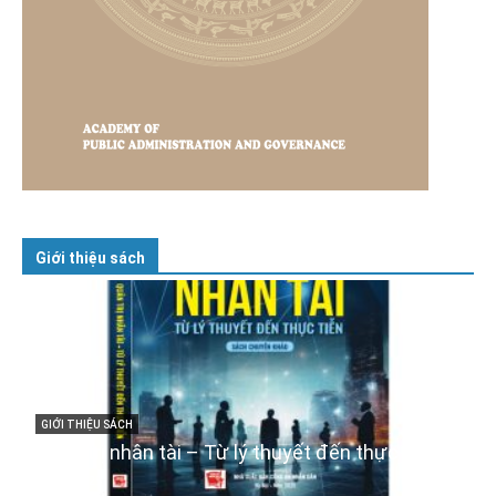
Giới thiệu sách
GIỚI THIỆU SÁCH
Cuốn sách “Tuyệt đối trung thành với Tổ quốc,
với Đảng, Nhà nước và Nhân dân – Sáng ngời
tư cách người Công an cách mạng”
06/02/2025