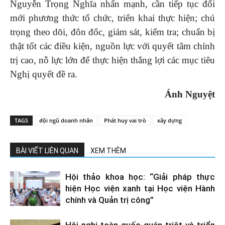
Nguyễn Trọng Nghĩa nhấn mạnh, cần tiếp tục đổi
mới phương thức tổ chức, triển khai thực hiện; chú
trọng theo dõi, đôn đốc, giám sát, kiểm tra; chuẩn bị
thật tốt các điều kiện, nguồn lực với quyết tâm chính
trị cao, nỗ lực lớn để thực hiện thắng lợi các mục tiêu
Nghị quyết đề ra.
Ánh Nguyệt
TAGS
đội ngũ doanh nhân
Phát huy vai trò
xây dựng
BÀI VIẾT LIÊN QUAN
XEM THÊM
Hội thảo khoa học: “Giải pháp thực
hiện Học viện xanh tại Học viện Hành
chính và Quản trị công”
Hội nghị toàn quốc quán triệt và triển