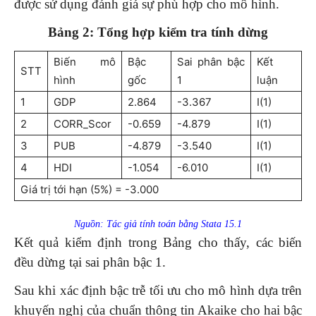
được sử dụng đánh giá sự phù hợp cho mô hình.
Bảng 2: Tổng hợp kiểm tra tính dừng
Biến mô
Bậc
Sai phân bậc
Kết
STT
hình
gốc
1
luận
1
GDP
2.864
-3.367
I(1)
2
CORR_Scor
-0.659
-4.879
I(1)
3
PUB
-4.879
-3.540
I(1)
4
HDI
-1.054
-6.010
I(1)
Giá trị tới hạn (5%) = -3.000
Nguồn: Tác giả tính toán bằng Stata 15.1
Kết quả kiểm định trong Bảng cho thấy, các biến
đều dừng tại sai phân bậc 1.
Sau khi xác định bậc trễ tối ưu cho mô hình dựa trên
khuyến nghị của chuẩn thông tin Akaike cho hai bậc