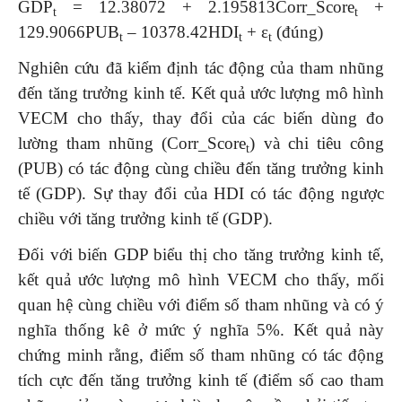
GDP
= 12.38072 + 2.195813Corr_Score
+
t
t
129.9066PUB
– 10378.42HDI
+ ε
(đúng)
t
t
t
Nghiên cứu đã kiểm định tác động của tham nhũng
đến tăng trưởng kinh tế. Kết quả ước lượng mô hình
VECM cho thấy, thay đổi của các biến dùng đo
lường tham nhũng (Corr_Score
) và chi tiêu công
t
(PUB) có tác động cùng chiều đến tăng trưởng kinh
tế (GDP). Sự thay đổi của HDI có tác động ngược
chiều với tăng trưởng kinh tế (GDP).
Đối với biến GDP biểu thị cho tăng trưởng kinh tế,
kết quả ước lượng mô hình VECM cho thấy, mối
quan hệ cùng chiều với điểm số tham nhũng và có ý
nghĩa thống kê ở mức ý nghĩa 5%. Kết quả này
chứng minh rằng, điểm số tham nhũng có tác động
tích cực đến tăng trưởng kinh tế (điểm số cao tham