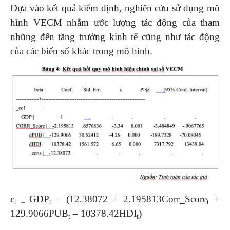
Dựa vào kết quả kiểm định, nghiên cứu sử dụng mô
hình VECM nhằm ước lượng tác động của tham
nhũng đến tăng trưởng kinh tế cũng như tác động
của các biến số khác trong mô hình.
ε
GDP
– (12.38072 + 2.195813Corr_Score
+
t =
t
t
129.9066PUB
– 10378.42HDI
)
t
t