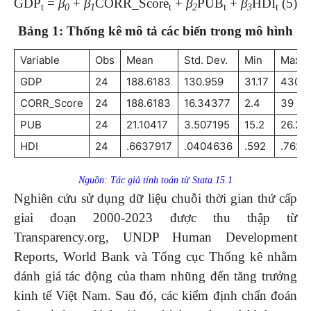
GDP
=
β
+
β
CORR_Score
+
β
PUB
+
β
HDI
(5)
t
0
1
t
2
t
3
t
Bảng 1: Thống kê mô tả các biến trong mô hình
Variable
Obs
Mean
Std. Dev.
Min
Max
GDP
24
188.6183
130.959
31.17
430
CORR_Score
24
188.6183
16.34377
2.4
39
PUB
24
21.10417
3.507195
15.2
26.2
HDI
24
.6637917
.0404636
.592
.762
Nguồn: Tác giả tính toán từ Stata 15.1
Nghiên cứu sử dụng dữ liệu chuỗi thời gian thứ cấp
giai đoạn 2000-2023 được thu thập từ
Transparency.org, UNDP Human Development
Reports, World Bank và Tổng cục Thống kê nhằm
đánh giá tác động của tham nhũng đến tăng trưởng
kinh tế Việt Nam. Sau đó, các kiểm định chẩn đoán