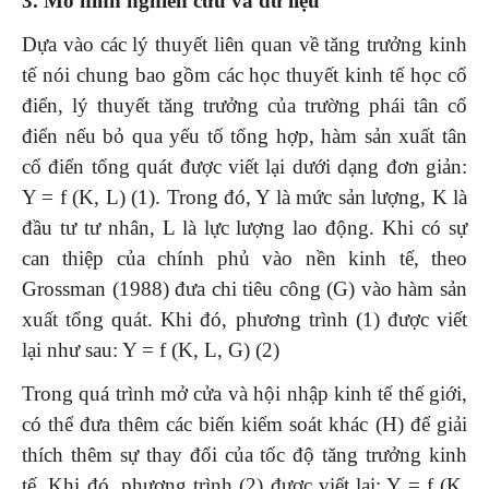
3. Mô hình nghiên cứu và dữ liệu
Dựa vào các lý thuyết liên quan về tăng trưởng kinh
tế nói chung bao gồm các học thuyết kinh tế học cổ
điển, lý thuyết tăng trưởng của trường phái tân cổ
điển nếu bỏ qua yếu tố tổng hợp, hàm sản xuất tân
cổ điển tổng quát được viết lại dưới dạng đơn giản:
Y = f (K, L) (1). Trong đó, Y là mức sản lượng, K là
đầu tư tư nhân, L là lực lượng lao động. Khi có sự
can thiệp của chính phủ vào nền kinh tế, theo
Grossman (1988) đưa chi tiêu công (G) vào hàm sản
xuất tổng quát. Khi đó, phương trình (1) được viết
lại như sau: Y = f (K, L, G) (2)
Trong quá trình mở cửa và hội nhập kinh tế thế giới,
có thể đưa thêm các biến kiểm soát khác (H) để giải
thích thêm sự thay đổi của tốc độ tăng trưởng kinh
tế. Khi đó, phương trình (2) được viết lại: Y = f (K,