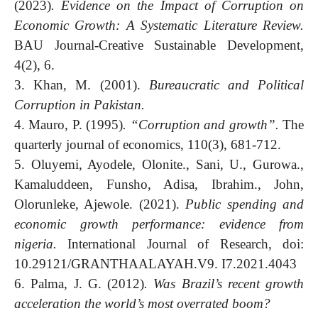
(2023)
. Evidence on the Impact of Corruption on
Economic Growth: A Systematic Literature Review.
BAU Journal-Creative Sustainable Development,
4(2), 6.
3. Khan, M. (2001).
Bureaucratic and Political
Corruption in Pakistan.
4. Mauro, P. (1995)
.
“Corruption and growth”
.
The
quarterly journal of economics, 110(3), 681-712.
5. Oluyemi, Ayodele, Olonite., Sani, U., Gurowa.,
Kamaluddeen, Funsho, Adisa, Ibrahim., John,
Olorunleke, Ajewole. (2021).
Public spending and
economic growth performance: evidence from
nigeria.
International Journal of Research, doi:
10.29121/GRANTHAALAYAH.V9. I7.2021.4043
6. Palma, J. G. (2012)
. Was Brazil’s recent growth
acceleration the world’s most overrated boom?