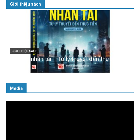
Giới thiệu sách
GIỚI THIỆU SÁCH
Cuốn sách “Tuyệt đối trung thành với Tổ quốc,
với Đảng, Nhà nước và Nhân dân – Sáng ngời
tư cách người Công an cách mạng”
06/02/2025
Media
Trình
chơi
Video