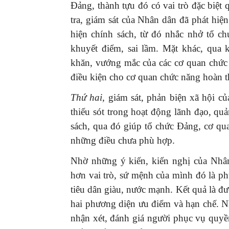
Đảng, thành tựu đó có vai trò đặc biệ
tra, giám sát của Nhân dân đã phát hiện
hiện chính sách, từ đó nhắc nhở tổ c
khuyết điểm, sai lầm. Mặt khác, qua 
khăn, vướng mắc của các cơ quan chức 
điều kiện cho cơ quan chức năng hoàn 
T
hứ hai,
giám sát, phản biện xã hội c
thiếu sót trong hoạt động lãnh đạo, qu
sách, qua đó giúp tổ chức Đảng, cơ qu
những điều chưa phù hợp.
Nhờ những ý kiến, kiến nghị của Nhân
hơn vai trò, sứ mệnh của mình đó là ph
tiêu dân giàu, nước mạnh. Kết quả là đ
hai phương diện ưu điểm và hạn chế. N
nhận xét, đánh giá người phục vụ quyề