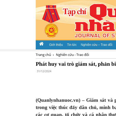
Giới thiệu
Tin tức
Nghiên cứu – Trao đổi
Trang chủ
Nghiên cứu - Trao đổi
Phát huy vai trò giám sát, phản 
31/12/2024
(Quanlynhanuoc.vn) –
Giám sát và 
trong việc thúc đẩy dân chủ, minh 
các cơ quan, tổ chức và cá nhân th