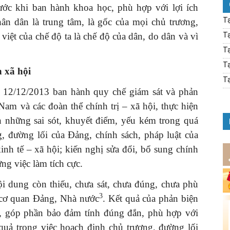
rước khi ban hành khoa học, phù hợp với lợi ích
Tạ
n dân là trung tâm, là gốc của mọi chủ trương,
iệt của chế độ ta là chế độ của dân, do dân và vì
Tạ
Tạ
Tạ
n xã hội
Tạ
12/12/2013 ban hành quy chế giám sát và phản
Nam và các đoàn thể chính trị – xã hội, thực hiện
ện những sai sót, khuyết điểm, yếu kém trong quá
g, đường lối của Ðảng, chính sách, pháp luật của
inh tế – xã hội; kiến nghị sửa đổi, bổ sung chính
ng việc làm tích cực.
ội dung còn thiếu, chưa sát, chưa đúng, chưa phù
3
c cơ quan Ðảng, Nhà nước
. Kết quả của phản biện
ực, góp phần bảo đảm tính đúng đắn, phù hợp với
 quả trong việc hoạch định chủ trương, đường lối