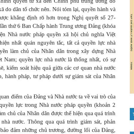
hính quyền từ xã đến Chính phủ trung ương do
xã do dân tổ chức nên. Nói tóm lại, quyền hành và
được khẳng định rõ hơn trong Nghị quyết số 27-
lần thứ 6 Ban Chấp hành Trung ương Đảng (khóa
hiện Nhà nước pháp quyền xã hội chủ nghĩa Việt
hiện nhất quán nguyên tắc, tất cả quyền lực nhà
uyền làm chủ của Nhân dân trong xây dựng Nhà
t Nam; quyền lực nhà nước là thống nhất, có sự
ẽ, kiểm soát hiệu quả giữa các cơ quan nhà nước
áp, hành pháp, tư pháp dưới sự giám sát của Nhân
uan điểm của Đảng và Nhà nước ta về vai trò của
 quyền lực trong Nhà nước pháp quyền (khoản 2
làm chủ của Nhân dân được thể hiện qua quá trình
 nhà nước. Thông qua quá trình giám sát, phản
n bảo đảm những chủ trương, đường lối của Đảng,