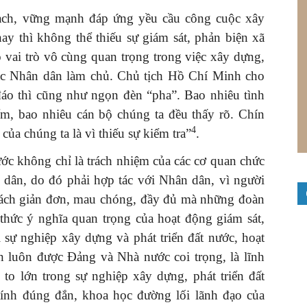
ạch, vững mạnh đáp ứng yều cầu công cuộc xây
ay thì không thể thiếu sự giám sát, phản biện xã
 vai trò vô cùng quan trọng trong việc xây dựng,
c Nhân dân làm chủ. Chủ tịch Hồ Chí Minh cho
đáo thì cũng như ngọn đèn “pha”. Bao nhiêu tình
ểm, bao nhiêu cán bộ chúng ta đều thấy rõ. Chín
4
ủa chúng ta là vì thiếu sự kiểm tra”
.
ước không chỉ là trách nhiệm của các cơ quan chức
 dân, do đó phải hợp tác với Nhân dân, vì người
 cách giản đơn, mau chóng, đầy đủ mà những đoàn
thức ý nghĩa quan trọng của hoạt động giám sát,
 sự nghiệp xây dựng và phát triển đất nước, hoạt
n luôn được Đảng và Nhà nước coi trọng, là lĩnh
to lớn trong sự nghiệp xây dựng, phát triển đất
nh đúng đắn, khoa học đường lối lãnh đạo của