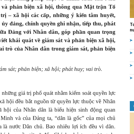
 và phản biện xã hội, thông qua Mặt trận Tổ
Quản
trị – xã hội các cấp, những ý kiến tâm huyết,
 ủy đảng, chính quyền ghi nhận, tiếp thu, phát
T
nư
giữa Ðảng với Nhân dân, góp phần quan trọng
iết khái quát về giám sát và phản biện xã hội,
ai trò của Nhân dân trong giám sát, phản biện
lý
m sát; phản biện; xã hội; phát huy; vai trò.
nhà
 những giá trị phổ quát nhằm kiểm soát quyền lực
 xã hội đều bắt nguồn từ quyền lực thuộc về Nhân
xã hội của Nhân dân là biểu hiện sinh động quan
Minh và của Ðảng ta, “dân là gốc” của mọi chủ
a là nước Dân chủ. Bao nhiêu lợi ích đều vì dân.
nước