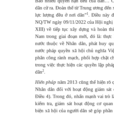
Bao nhiêu quyền hạn đều của dân… C
dân cử ra. Đoàn thể từ Trung ương đến 
1
lực lượng đều ở nơi dân”
. Điều này 
NQ/TW ngày 09/11/2022 của Hội nghị 
XIII) về tiếp tục xây dựng và hoàn t
Nam trong giai đoạn mới, đó là: thực 
nước thuộc về Nhân dân, phát huy q
nước pháp quyền xã hội chủ nghĩa Việ
phân công rành mạch, phối hợp chặt ch
trong việc thực hiện các quyền lập ph
2
dân
.
Hiến pháp
năm 2013 cũng thể hiện rõ q
Nhân dân đối với hoạt động giám sát
Điều 4). Trong đó, nhấn mạnh vai trò 
kiểm tra, giám sát hoạt động cơ quan
biện xã hội của người dân sẽ góp phầ