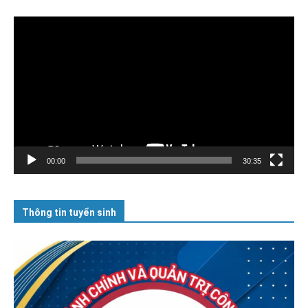
Trình
chơi
Video
00:00
30:35
Thông tin tuyển sinh