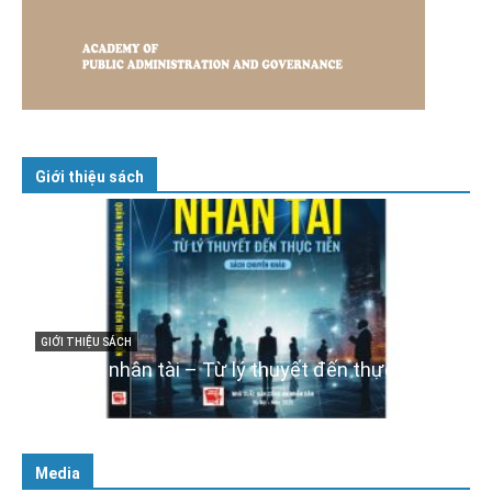
Giới thiệu sách
GIỚI THIỆU SÁCH
Cuốn sách “Tuyệt đối trung thành với Tổ quốc,
với Đảng, Nhà nước và Nhân dân – Sáng ngời
tư cách người Công an cách mạng”
06/02/2025
Media