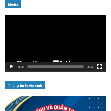
Media
Trình
chơi
Video
00:00
30:35
Thông tin tuyển sinh