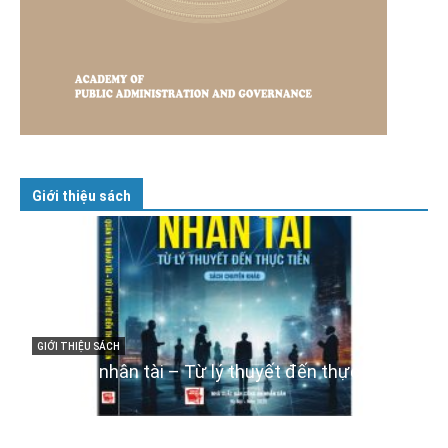
Giới thiệu sách
GIỚI THIỆU SÁCH
Cuốn sách “Tuyệt đối trung thành với Tổ quốc,
với Đảng, Nhà nước và Nhân dân – Sáng ngời
tư cách người Công an cách mạng”
06/02/2025