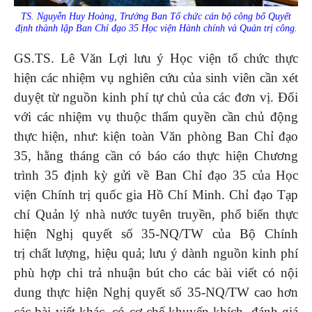
TS. Nguyễn Huy Hoàng, Trưởng Ban Tổ chức cán bộ công bố Quyết
định thành lập Ban Chỉ đạo 35 Học viện Hành chính và Quản trị công.
GS.TS. Lê Văn Lợi lưu ý Học viện tổ chức thực
hiện các nhiệm vụ nghiên cứu của sinh viên cần xét
duyệt từ nguồn kinh phí tự chủ của các đơn vị. Đối
với các nhiệm vụ thuộc thẩm quyền cần chủ động
thực hiện, như: kiện toàn Văn phòng Ban Chỉ đạo
35, hằng tháng cần có báo cáo thực hiện Chương
trình 35 định kỳ gửi về Ban Chỉ đạo 35 của Học
viện Chính trị quốc gia Hồ Chí Minh. Chỉ đạo Tạp
chí Quản lý nhà nước tuyên truyền, phổ biến thực
hiện Nghị quyết số 35-NQ/TW của Bộ Chính
trị
chất lượng, hiệu quả; lưu ý dành nguồn kinh phí
phù hợp chi trả nhuận bút cho các bài viết có nội
dung thực hiện Nghị quyết số 35-NQ/TW cao hơn
các bài viết khác, có cơ chế khuyến khích, đánh giá