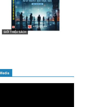
GIỚI THIỆU SÁCH
Cuốn sách “Tuyệt đối trung thành
với Tổ quốc, với Đảng, Nhà nước
và Nhân dân – Sáng ngời tư cách
người Công an cách mạng”
06/02/2025
Media
ình
ơi
deo