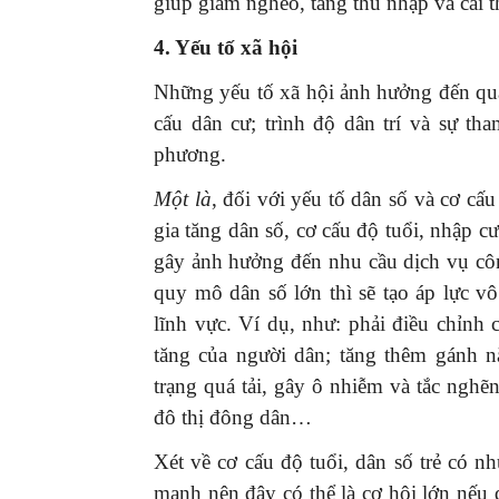
giúp giảm nghèo, tăng thu nhập và cải 
4. Yếu tố xã hội
Những yếu tố xã hội ảnh hưởng đến quả
cấu dân cư; trình độ dân trí và sự t
GIỚI THIỆU SÁCH
phương.
Ra mắt ba cuốn sách ả
Một là
, đối với yếu tố dân số và cơ cấ
mừng Đại hội XIV của 
gia tăng dân số, cơ cấu độ tuổi, nhập cư
16/01/2026
gây ảnh hưởng đến nhu cầu dịch vụ cô
quy mô dân số lớn thì sẽ tạo áp lực vô
lĩnh vực. Ví dụ, như: phải điều chỉnh
tăng của người dân; tăng thêm gánh n
trạng quá tải, gây ô nhiễm và tắc nghẽn
đô thị đông dân…
Xét về cơ cấu độ tuổi, dân số trẻ có n
mạnh nên đây có thể là cơ hội lớn nếu 