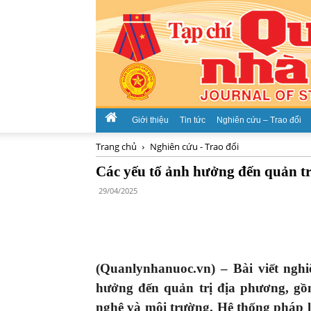
Giới thiệu
Tin tức
Nghiên cứu – Trao đổi
Trang chủ
Nghiên cứu - Trao đổi
Các yếu tố ảnh hưởng đến quản t
29/04/2025
(Quanlynhanuoc.vn) –
Bài viết
nghi
hưởng đến quản trị địa phương, g
nghệ và môi trường. Hệ thống pháp 