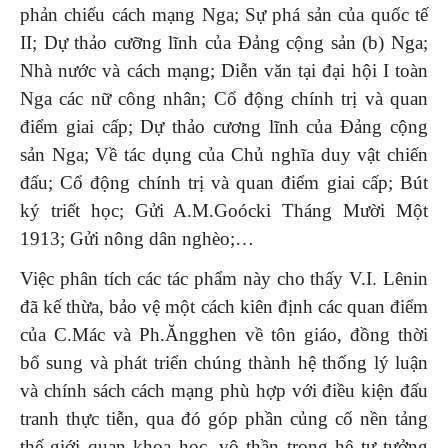
phản chiếu cách mạng Nga; Sự phá sản của quốc tế
II; Dự thảo cưỡng lĩnh của Đảng cộng sản (b) Nga;
Nhà nước và cách mạng; Diễn văn tại đại hội I toàn
Nga các nữ công nhân; Cổ động chính trị và quan
điểm giai cấp; Dự thảo cương lĩnh của Đảng cộng
sản Nga; Về tác dụng của Chủ nghĩa duy vật chiến
đấu; Cổ động chính trị và quan điểm giai cấp; Bút
ký triết học; Gửi A.M.Goócki Tháng Mười Một
1913; Gửi nông dân nghèo;…
Việc phân tích các tác phẩm này cho thấy V.I. Lênin
đã kế thừa, bảo vệ một cách kiên định các quan điểm
của C.Mác và Ph.Ăngghen về tôn giáo, đồng thời
bổ sung và phát triển chúng thành hệ thống lý luận
và chính sách cách mạng phù hợp với điều kiện đấu
tranh thực tiễn, qua đó góp phần củng cố nền tảng
thế giới quan khoa học, vô thần trong hệ tư tưởng