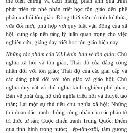
thể biện chứng và cách mạng, phản ánh quá trình
phát triển từ phê phán triết học tôn giáo đến phê
phán xã hội tôn giáo. Đồng thời vừa có tính kế thừa,
vừa đổi mới, phù hợp với quy luật vận động của xã
hội, cung cấp nền tảng lý luận quan trọng cho việc
nghiên cứu, giảng dạy triết học tôn giáo hiện nay.
Những
tác phẩm của V.I.Lênin
bàn về tôn giáo
: Chủ
nghĩa xã hội và tôn giáo; Thái độ của đảng công
nhân đối với tôn giáo; Thái độ của các giai cấp và
các đảng phái đối với tôn giáo và giáo hội; Chủ
nghĩa duy vật và chủ nghĩa kinh nghiệm phê phán;
Bàn về phái ủng hộ chủ nghĩa triệu hồi và thuyết tạo
thần; Lại một sự thủ tiêu chủ nghĩa xã hội; Những
thủ đoạn đấu tranh chống công nhân của các phần tử
trí thức tư sản; Cuộc chiến tranh Trung Quốc; Điểm
qua tình hình trong nước; Lép-tôn-xtôi, tấm gương