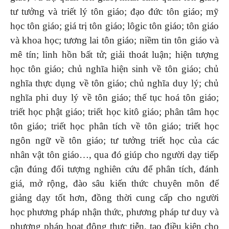
tư tưởng và triết lý tôn giáo; đạo đức tôn giáo; mỹ
học tôn giáo; giá trị tôn giáo; lôgic tôn giáo; tôn giáo
và khoa học; tương lai tôn giáo; niềm tin tôn giáo và
mê tín; linh hồn bất tử; giải thoát luận; hiện tượng
học tôn giáo; chủ nghĩa hiện sinh về tôn giáo; chủ
nghĩa thực dụng về tôn giáo; chủ nghĩa duy lý; chủ
nghĩa phi duy lý về tôn giáo; thế tục hoá tôn giáo;
triết học phật giáo; triết học kitô giáo; phân tâm học
tôn giáo; triết học phân tích về tôn giáo; triết học
ngôn ngữ về tôn giáo; tư tưởng triết học của các
nhân vật tôn giáo…, qua đó giúp cho người dạy tiếp
cận đúng đối tượng nghiên cứu để phân tích, đánh
giá, mở rộng, đào sâu kiến thức chuyên môn để
giảng dạy tốt hơn, đồng thời cung cấp cho người
học phương pháp nhận thức, phương pháp tư duy và
phương pháp hoạt động thực tiễn, tạo điều kiện cho