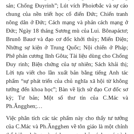
sản; Chống Đuyrinh”; Lút vích Phoiơbắc và sự cáo
chung của nền triết học cổ điển Đức; Chiến tranh
nông dân ở Đức; Cách mạng và phản cách mạng ở
Đức; Ngày 18 tháng Sương mù của Lui. Bônapáctơ;
Brunô Bauơ và đạo cơ đốc khởi thủy; Miến Điện;
Những sự kiện ở Trung Quốc; Nội chiến ở Pháp;
Phê phán cương lĩnh Gôta; Tài liệu dùng cho Chống
Đuy rinh; Biện chứng của tự nhiên; Sách khải thị;
Lời tựa viết cho lần xuất bản bằng tiếng Anh tác
phẩm “sự phát triển của chủ nghĩa xã hội từ không
tưởng đến khoa học”; Bàn về lịch sử đạo Cơ đốc sơ
kỳ; Tư bản; Một số thư tín của C.Mác và
Ph.Ăngghen;…
Việc phân tích các tác phẩm này cho thấy tư tưởng
của C.Mác và Ph.Ăngghen về tôn giáo là một chỉnh