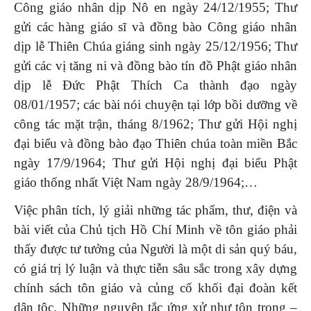
Công giáo nhân dịp Nô en ngày 24/12/1955; Thư
gửi các hàng giáo sĩ và đồng bào Công giáo nhân
dịp lễ Thiên Chúa giáng sinh ngày 25/12/1956; Thư
gửi các vị tăng ni và đồng bào tín đồ Phật giáo nhân
dịp lễ Đức Phật Thích Ca thành đạo ngày
08/01/1957; các bài nói chuyện tại lớp bồi d­ưỡng về
công tác mặt trận, tháng 8/1962; Th­ư gửi Hội nghị
đại biểu và đồng bào đạo Thiên chúa toàn miền Bắc
ngày 17/9/1964; Thư gửi Hội nghị đại biểu Phật
giáo thống nhất Việt Nam ngày 28/9/1964;…
Việc phân tích, lý giải những tác phẩm, th­ư, điện và
bài viết của Chủ tịch Hồ Chí Minh về tôn giáo phải
thấy được tư tưởng của Người là một di sản quý báu,
có giá trị lý luận và thực tiễn sâu sắc trong xây dựng
chính sách tôn giáo và củng cố khối đại đoàn kết
dân tộc. Những nguyên tắc ứng xử như tôn trọng –