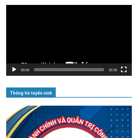
Trình
chơi
Video
00:00
30:35
Thông tin tuyển sinh