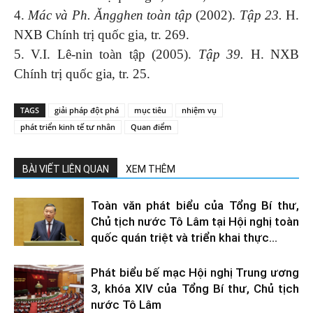
4.
Mác và Ph. Ăngghen toàn tập
(2002).
Tập 23.
H.
NXB Chính trị quốc gia, tr. 269.
5. V.I. Lê-nin toàn tập (2005).
Tập 39.
H. NXB
Chính trị quốc gia, tr. 25.
TAGS
giải pháp đột phá
mục tiêu
nhiệm vụ
phát triển kinh tế tư nhân
Quan điểm
BÀI VIẾT LIÊN QUAN
XEM THÊM
Toàn văn phát biểu của Tổng Bí thư,
Chủ tịch nước Tô Lâm tại Hội nghị toàn
quốc quán triệt và triển khai thực...
Phát biểu bế mạc Hội nghị Trung ương
3, khóa XIV của Tổng Bí thư, Chủ tịch
nước Tô Lâm