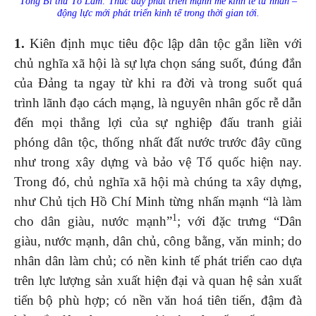
Tổng Bí thư Tô Lâm: Thúc đẩy phát triển mạnh mẽ kinh tế tư nhân –
động lực mới phát triển kinh tế trong thời gian tới.
1.
Kiên định mục tiêu độc lập dân tộc gắn liền với
chủ nghĩa xã hội là sự lựa chọn sáng suốt, đúng đắn
của Đảng ta ngay từ khi ra đời và trong suốt quá
trình lãnh đạo cách mạng, là nguyên nhân gốc rễ dẫn
đến mọi thắng lợi của sự nghiệp đấu tranh giải
phóng dân tộc, thống nhất đất nước trước đây cũng
như trong xây dựng và bảo vệ Tổ quốc hiện nay.
Trong đó, chủ nghĩa xã hội mà chúng ta xây dựng,
như Chủ tịch Hồ Chí Minh từng nhấn mạnh “là làm
1
cho dân giàu, nước mạnh”
; với đặc trưng “Dân
giàu, nước mạnh, dân chủ, công bằng, văn minh; do
nhân dân làm chủ; có nền kinh tế phát triển cao dựa
trên lực lượng sản xuất hiện đại và quan hệ sản xuất
tiến bộ phù hợp; có nền văn hoá tiên tiến, đậm đà