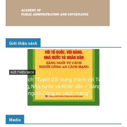
Giới thiệu sách
c,
GIỚI THIỆU SÁCH
i
Ra mắt ba cuốn sách ảnh chào mừng Đại hội
XIV của Đảng
16/01/2026
Media