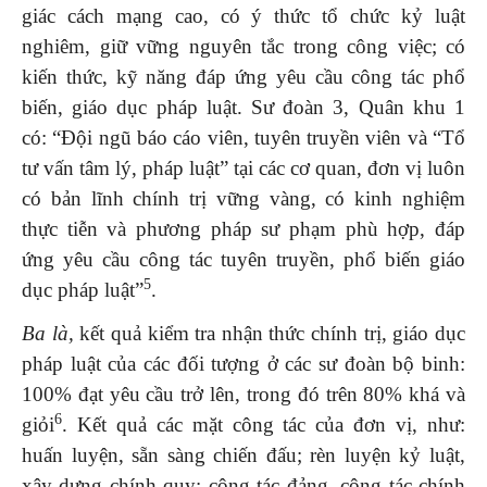
giác cách mạng cao, có ý thức tổ chức kỷ luật
nghiêm, giữ vững nguyên tắc trong công việc; có
kiến thức, kỹ năng đáp ứng yêu cầu công tác phổ
biến, giáo dục pháp luật. Sư đoàn 3, Quân khu 1
có: “Đội ngũ báo cáo viên, tuyên truyền viên và “Tổ
tư vấn tâm lý, pháp luật” tại các cơ quan, đơn vị luôn
có bản lĩnh chính trị vững vàng, có kinh nghiệm
thực tiễn và phương pháp sư phạm phù hợp, đáp
ứng yêu cầu công tác tuyên truyền, phổ biến giáo
5
dục pháp luật”
.
Ba là,
kết quả kiểm tra nhận thức chính trị, giáo dục
pháp luật của các đối tượng ở các sư đoàn bộ binh:
100% đạt yêu cầu trở lên, trong đó trên 80% khá và
6
giỏi
. Kết quả các mặt công tác của đơn vị, như:
huấn luyện, sẵn sàng chiến đấu; rèn luyện kỷ luật,
xây dựng chính quy; công tác đảng, công tác chính