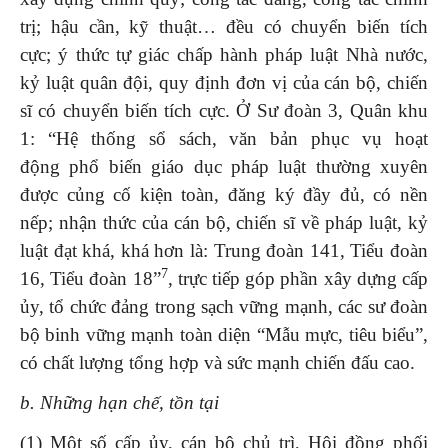
trị; hậu cần, kỹ thuật… đều có chuyển biến tích
cực; ý thức tự giác chấp hành pháp luật Nhà nước,
kỷ luật quân đội, quy định đơn vị của cán bộ, chiến
sĩ có chuyển biến tích cực. Ở Sư đoàn 3, Quân khu
1: “Hệ thống sổ sách, văn bản phục vụ hoạt
động phổ biến giáo dục pháp luật thường xuyên
được củng cố kiện toàn, đăng ký đầy đủ, có nền
nếp; nhận thức của cán bộ, chiến sĩ về pháp luật, kỷ
luật đạt khá, khá hơn là: Trung đoàn 141, Tiểu đoàn
7
16, Tiểu đoàn 18”
, trực tiếp góp phần xây dựng cấp
ủy, tổ chức đảng trong sạch vững mạnh, các sư đoàn
bộ binh vững mạnh toàn diện “Mẫu mực, tiêu biểu”,
có chất lượng tổng hợp và sức mạnh chiến đấu cao.
b. Những hạn chế, tồn tại
(1)
Một số cấp ủy, cán bộ chủ trì, Hội đồng phối