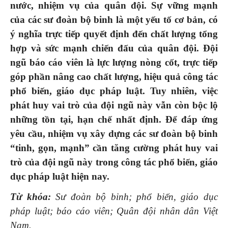
nước, nhiệm vụ của quân đội.
S
ự vững mạnh
của
các sư đoàn bộ binh
là một yếu tố cơ bản, có
ý nghĩa
trực tiếp
quyết định
đến
chất lượng tổng
hợp
và
sức mạnh chiến đ
ấ
u của
quân đội
.
Đội
ngũ báo cáo viên là lực lượng nòng cốt,
trực tiếp
góp phần nâng cao chất lượng, hiệu quả công tác
phổ biến, giáo dục pháp luật.
Tuy nhiên,
việc
phát huy vai trò của đội ngũ này
vẫn còn bộc lộ
nh
ững tồn tại,
hạn chế nhất định.
Để đáp ứng
yêu cầu, nhiệm vụ
xây dựng các sư đoàn
bộ binh
“tinh, gọn, mạnh”
cần
tăng cường phát huy vai
trò của đội ngũ này trong công tác phổ biến, giáo
dục pháp luật hiện nay.
Từ khóa:
S
ư đoà
n bộ binh
; phổ biến, giáo dục
pháp luật
; báo cáo viên; Quân đội nhân dân Việt
Nam.