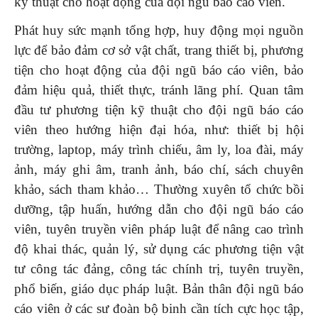
kỹ thuật cho hoạt động của đội ngũ báo cáo viên.
Phát huy sức mạnh tổng hợp, huy động mọi nguồn
lực để bảo đảm cơ sở vật chất, trang thiết bị, ph­ương
tiện cho hoạt động của đội ngũ báo cáo viên, bảo
đảm hiệu quả, thiết thực, tránh lãng phí. Quan tâm
đầu tư phương tiện kỹ thuật cho đội ngũ báo cáo
viên theo hướng hiện đại hóa, như: thiết bị hội
trường, laptop, máy trình chiếu, âm ly, loa đài, máy
ảnh, máy ghi âm, tranh ảnh, báo chí, sách chuyên
khảo, sách tham khảo… Thường xuyên tổ chức bồi
d­ưỡng, tập huấn, hướng dẫn cho đội ngũ báo cáo
viên, tuyên truyền viên pháp luật để nâng cao trình
độ khai thác, quản lý, sử dụng các phương tiện vật
tư công tác đảng, công tác chính trị, tuyên truyền,
phổ biến, giáo dục pháp luật. Bản thân đội ngũ báo
cáo viên ở các sư đoàn bộ binh cần tích cực học tập,