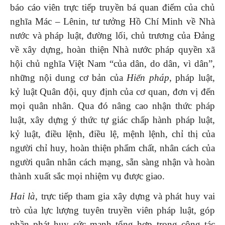
báo cáo viên trực tiếp truyền bá quan điểm của chủ
nghĩa Mác – Lênin, tư­ tưởng Hồ Chí Minh về Nhà
nước và pháp luật, đường lối, chủ tr­ương của Đảng
về xây dựng, hoàn thiện Nhà nước pháp quyền xã
hội chủ nghĩa Việt Nam “của dân, do dân, vì dân”,
những nội dung cơ bản của
Hiến pháp
, pháp luật,
kỷ luật Quân đội, quy định của cơ quan, đơn vị đến
mọi quân nhân. Qua đó nâng cao nhận thức pháp
luật, xây dựng ý thức tự giác chấp hành pháp luật,
kỷ luật, điều lệnh, điều lệ, mệnh lệnh, chỉ thị của
người chỉ huy, hoàn thiện phẩm chất, nhân cách của
người quân nhân cách mạng, sẵn sàng nhận và hoàn
thành xuất sắc mọi nhiệm vụ được giao.
Hai là,
trực tiếp tham gia xây dựng và phát huy vai
trò của lực lượng tuyên truyền viên pháp luật, góp
phần phát huy sức mạnh tổng hợp trong công tác