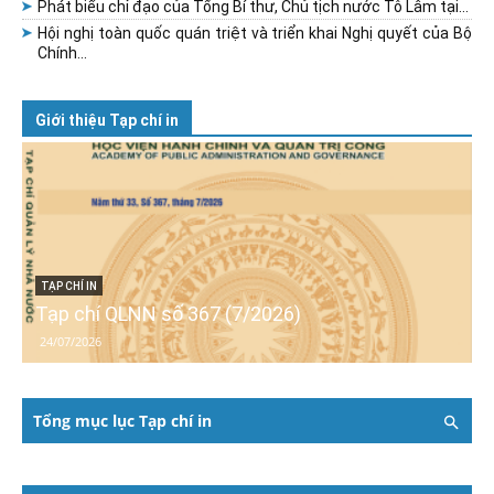
Phát biểu chỉ đạo của Tổng Bí thư, Chủ tịch nước Tô Lâm tại...
Hội nghị toàn quốc quán triệt và triển khai Nghị quyết của Bộ
Chính...
Giới thiệu Tạp chí in
TẠP CHÍ IN
Tạp chí QLNN số 367 (7/2026)
24/07/2026
Tổng mục lục Tạp chí in