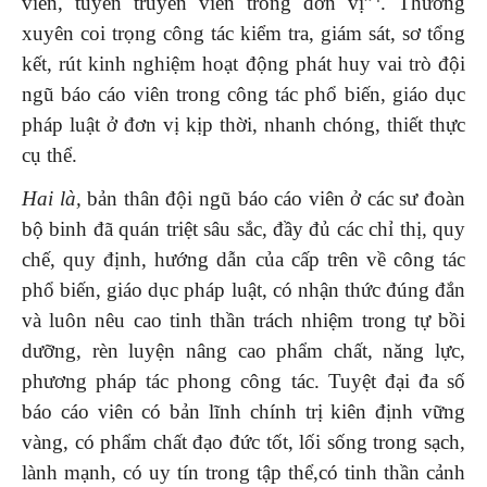
viên, tuyên truyền viên trong đơn vị”
. Thường
xuyên coi trọng công tác kiểm tra, giám sát, sơ tổng
kết, rút kinh nghiệm hoạt động phát huy vai trò đội
ngũ báo cáo viên trong công tác phổ biến, giáo dục
pháp luật ở đơn vị kịp thời, nhanh chóng, thiết thực
cụ thể.
Hai là,
bản thân đội ngũ báo cáo viên ở các sư đoàn
bộ binh đã quán triệt sâu sắc, đầy đủ các chỉ thị, quy
chế, quy định, hướng dẫn của cấp trên về công tác
phổ biến, giáo dục pháp luật, có nhận thức đúng đắn
và luôn nêu cao tinh thần trách nhiệm trong tự bồi
dưỡng, rèn luyện nâng cao phẩm chất, năng lực,
phương pháp tác phong công tác. Tuyệt đại đa số
báo cáo viên có bản lĩnh chính trị kiên định vững
vàng, có phẩm chất đạo đức tốt, lối sống trong sạch,
lành mạnh, có uy tín trong tập thể,có tinh thần cảnh