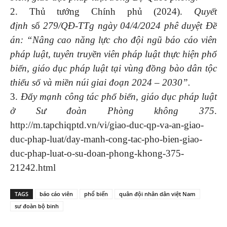
2. Thủ tướng Chính phủ (2024).
Quyết
định
số
279/QĐ-TTg ngày 04/4/2024 phê duyệt Đề
án: “Nâng cao năng lực cho đội ngũ báo cáo viên
pháp luật, tuyên truyền viên pháp luật thực hiện phổ
biến, giáo dục pháp luật tại vùng đồng bào dân tộc
thiểu số và miền núi giai đoạn 2024 – 2030”.
3.
Đẩy mạnh công tác phổ biến, giáo dục pháp luật
ở Sư đoàn Phòng không 375
.
http://m.tapchiqptd.vn/vi/giao-duc-qp-va-an-giao-
duc-phap-luat/day-manh-cong-tac-pho-bien-giao-
duc-phap-luat-o-su-doan-phong-khong-375-
21242.html
TAGS
báo cáo viên
phổ biến
quân đội nhân dân việt Nam
sư đoàn bộ binh