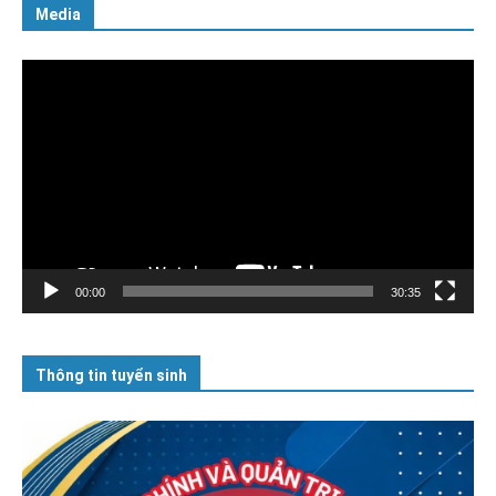
Media
Trình
chơi
Video
00:00
30:35
Thông tin tuyển sinh