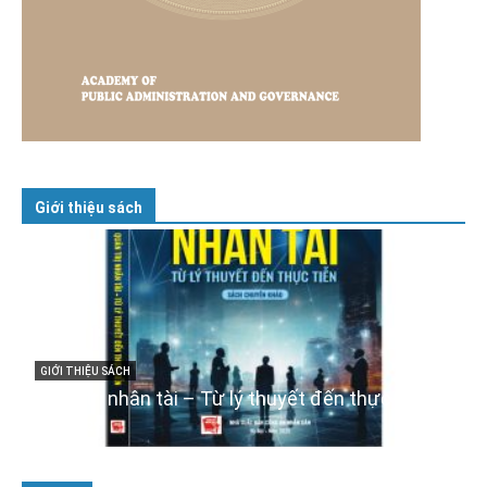
Giới thiệu sách
GIỚI THIỆU SÁCH
Cuốn sách “Tuyệt đối trung thành với Tổ quốc,
với Đảng, Nhà nước và Nhân dân – Sáng ngời
tư cách người Công an cách mạng”
06/02/2025