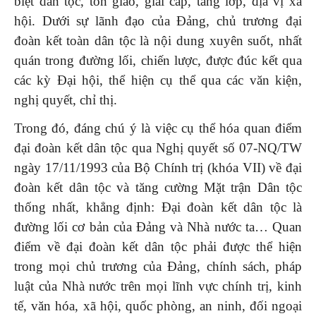
biệt dân tộc, tôn giáo, giai cấp, tầng lớp, địa vị xã
hội. Dưới sự lãnh đạo của Đảng, chủ trương đại
đoàn kết toàn dân tộc là nội dung xuyên suốt, nhất
quán trong đường lối, chiến lược, được đúc kết qua
các kỳ Đại hội, thể hiện cụ thể qua các văn kiện,
nghị quyết, chỉ thị.
Trong đó, đáng chú ý là việc cụ thể hóa quan điểm
đại đoàn kết dân tộc qua Nghị quyết số 07-NQ/TW
ngày 17/11/1993 của Bộ Chính trị (khóa VII) về đại
đoàn kết dân tộc và tăng cường Mặt trận Dân tộc
thống nhất, khẳng định: Đại đoàn kết dân tộc là
đường lối cơ bản của Đảng và Nhà nước ta… Quan
điểm về đại đoàn kết dân tộc phải được thể hiện
trong mọi chủ trương của Đảng, chính sách, pháp
luật của Nhà nước trên mọi lĩnh vực chính trị, kinh
tế, văn hóa, xã hội, quốc phòng, an ninh, đối ngoại