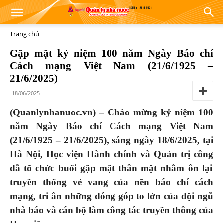
Trang chủ
Gặp mặt kỷ niệm 100 năm Ngày Báo chí
Cách mạng Việt Nam (21/6/1925 –
21/6/2025)
18/06/2025
(Quanlynhanuoc.vn) –
Chào
mừng
kỷ niệm 100
năm Ngày Báo chí Cách mạng Việt Nam
(21/6/1925 – 21/6/2025), sáng
ngày 18/6/2025
, tại
Hà Nội, Học
viện Hành chính và Quản trị công
đã tổ chức buổi gặp mặt thân mật nhằm ôn lại
truyền thống vẻ vang của nền báo chí cách
mạng, tri ân những đóng góp to lớn của đội
ngũ
nhà báo
và
cán
bộ làm công tác truyền thông của