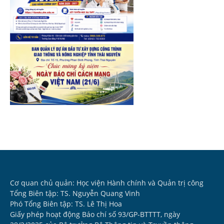
Cơ quan chủ quản: Học viện Hành chính và Quản trị công
Tổng Biên tập: TS. Nguyễn Quang Vinh
Phó Tổng Biên tập: TS. Lê Thị Hoa
Giấy phép hoạt động Báo chí số 93/GP-BTTTT, ngày