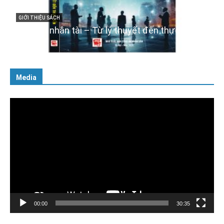
Cuốn sách “Tuyệt đối trung thành với Tổ qu
với Đảng, Nhà nước và Nhân dân – Sáng ngờ
ực tiễn
tư cách người Công an cách mạng”
06/02/2025
Media
Trình
chơi
Video
00:00
30:35