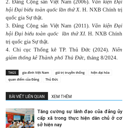
2. Đảng Cộng sản Việt Nam (2006).
Văn kiện Đại
hội Đại biểu toàn quốc lần thứ X
. H. NXB Chính trị
quốc gia Sự thật.
3. Đảng Cộng sản Việt Nam (2011).
Văn kiện Đại
hội Đại biểu toàn quốc lần thứ XI
. H. NXB Chính
trị quốc gia Sự thật.
4. Chi cục Thống kê TP. Thủ Đức (2024).
Niên
giám thống kê Thành phố Thủ Đức
, tháng 8/2024.
TAGS
gia đình Việt Nam
giá trị truyền thống
hiện đại hóa
quan điểm của Đảng
Thủ Đức
BÀI VIẾT LIÊN QUAN
XEM THÊM
Tăng cường sự lãnh đạo của đảng ủy
cấp xã trong thực hiện dân chủ ở cơ
sở hiện nay