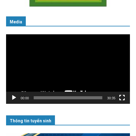
16/01/2026
Media
Trình
chơi
Video
00:00
30:35
Thông tin tuyển sinh