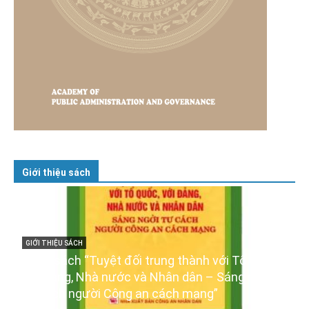
Giới thiệu sách
trung thành với Tổ quốc,
GIỚI THIỆU SÁCH
à Nhân dân – Sáng ngời
Ra mắt ba cuốn sách ảnh 
an cách mạng”
XIV của Đảng