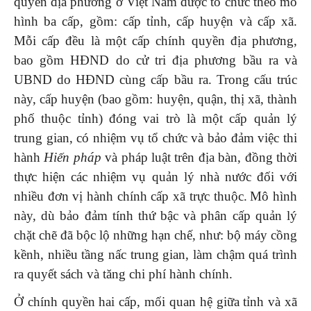
quyền địa phương ở Việt Nam được tổ chức theo mô
hình ba cấp, gồm: cấp tỉnh, cấp huyện và cấp xã.
Mỗi cấp đều là một cấp chính quyền địa phương,
bao gồm HĐND do cử tri địa phương bầu ra và
UBND do HĐND cùng cấp bầu ra. Trong cấu trúc
này, cấp huyện (bao gồm: huyện, quận, thị xã, thành
phố thuộc tỉnh) đóng vai trò là một cấp quản lý
trung gian, có nhiệm vụ tổ chức và bảo đảm việc thi
hành
Hiến pháp
và pháp luật trên địa bàn, đồng thời
thực hiện các nhiệm vụ quản lý nhà nước đối với
nhiều đơn vị hành chính cấp xã trực thuộc.
Mô hình
này, dù bảo đảm tính thứ bậc và phân cấp quản lý
chặt chẽ đã bộc lộ những hạn chế, như: bộ máy cồng
kềnh, nhiều tầng nấc trung gian, làm chậm quá trình
ra quyết sách và tăng chi phí hành chính.
Ở chính quyền hai cấp, mối quan hệ giữa tỉnh và xã