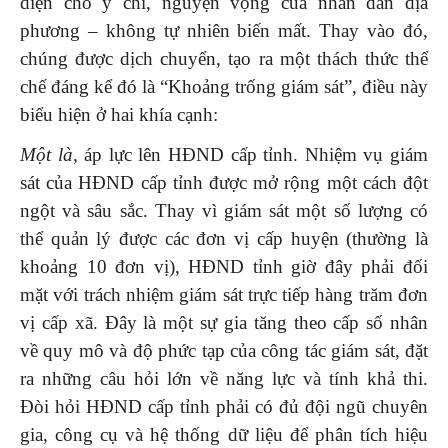
diện cho ý chí, nguyện vọng của nhân dân địa
phương – không tự nhiên biến mất. Thay vào đó,
chúng được dịch chuyển, tạo ra một thách thức thể
chế đáng kể đó là “Khoảng trống giám sát”, điều này
biểu hiện ở hai khía cạnh:
Một là,
áp lực lên HĐND cấp tỉnh. Nhiệm vụ giám
sát của HĐND cấp tỉnh được mở rộng một cách đột
ngột và sâu sắc. Thay vì giám sát một số lượng có
thể quản lý được các đơn vị cấp huyện (thường là
khoảng 10 đơn vị), HĐND tỉnh giờ đây phải đối
mặt với trách nhiệm giám sát trực tiếp hàng trăm đơn
vị cấp xã. Đây là một sự gia tăng theo cấp số nhân
về quy mô và độ phức tạp của công tác giám sát, đặt
ra những câu hỏi lớn về năng lực và tính khả thi.
Đòi hỏi HĐND cấp tỉnh phải có đủ đội ngũ chuyên
gia, công cụ và hệ thống dữ liệu để phân tích hiệu