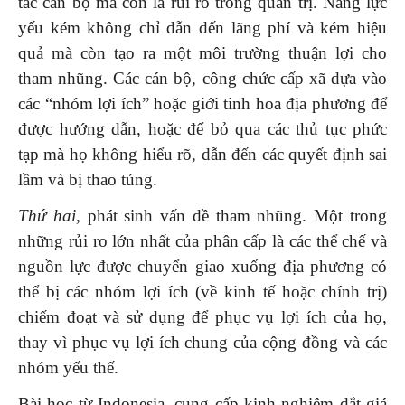
tác cán bộ mà còn là rủi ro trong quản trị. Năng lực
yếu kém không chỉ dẫn đến lãng phí và kém hiệu
quả mà còn tạo ra một môi trường thuận lợi cho
tham nhũng. Các cán bộ, công chức cấp xã dựa vào
các “nhóm lợi ích” hoặc giới tinh hoa địa phương để
được hướng dẫn, hoặc để bỏ qua các thủ tục phức
tạp mà họ không hiểu rõ, dẫn đến các quyết định sai
lầm và bị thao túng.
Thứ hai,
phát sinh vấn đề tham nhũng. Một trong
những rủi ro lớn nhất của phân cấp là các thể chế và
nguồn lực được chuyển giao xuống địa phương có
thể bị các nhóm lợi ích (về kinh tế hoặc chính trị)
chiếm đoạt và sử dụng để phục vụ lợi ích của họ,
thay vì phục vụ lợi ích chung của cộng đồng và các
nhóm yếu thế.
Bài học từ Indonesia, cung cấp kinh nghiệm đắt giá