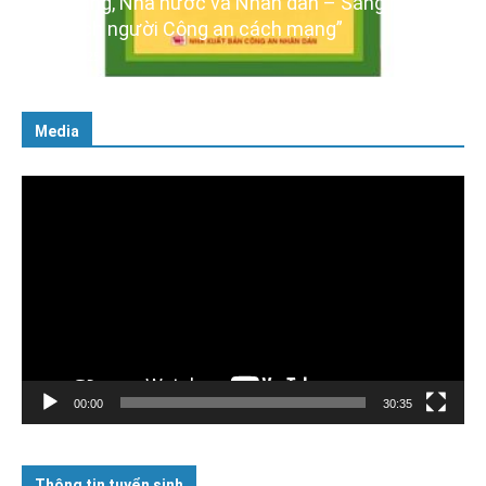
à nước và Nhân dân – Sáng ngời
Ra mắt ba cuốn s
ời Công an cách mạng”
XIV của Đảng
16/01/2026
Media
Trình
chơi
Video
00:00
30:35
Thông tin tuyển sinh