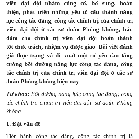
viên
đại đội
nhằm
củng cố,
bổ sung,
hoàn
thiện,
phát triển những yếu tố cấu thành năng
lực
công tác đảng, công tác chính trị
của
chính trị
viên
đại đội ở các sư đoàn
P
hòng không;
bảo
đảm cho
chính trị viên
đại đội
hoàn thành
tốt
chức trách, nhiệm vụ
được giao.
Bài viết đánh
giá thực trạng và đề xuất một số yêu cầu tăng
cường bồi dưỡng năng lực công tác đảng, công
tác chính trị của chính trị viên đại đội ở các sư
đoàn
P
hòng không
hiện
nay.
Từ khóa:
Bồi dưỡng năng lực; công tác đảng; công
tác chính trị; chính trị viên đại đội; sư đoàn Phòng
không.
1. Đặt vấn đề
Tiến hành công tác đảng, công tác chính trị là