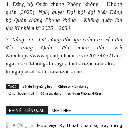
4. Đảng bộ Quân chủng Phòng không – Không
quân (2025).
Nghị quyết Đại hội đại biểu Đảng
bộ
Quân chủng
Phòng không
–
Không quân
lần
thứ
XI
nhiệm kỳ 202
5
–
2
0
30.
5.
Nâng cao chất lượng đội ngũ chính trị viên đại
đội trong Quân đội nhân dân Việt
Nam.
https://www.quanlynhanuoc.vn/2023/02/21/na
ng-cao-chat-luong-doi-ngu-chinh-tri-vien-dai-doi-
trong-quan-doi-nhan-dan-viet-nam.
TAGS
bồi dưỡng năng lực
Chính trị viên đại đội
công tác chính trị
Công tác đảng
sư đoàn Phòng không
BÀI VIẾT LIÊN QUAN
XEM THÊM
Học viện Kỹ thuật quân sự xây dựng