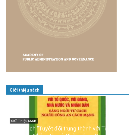
Giới thiệu sách
uyệt đối trung thành với Tổ quốc,
GIỚI THIỆU SÁCH