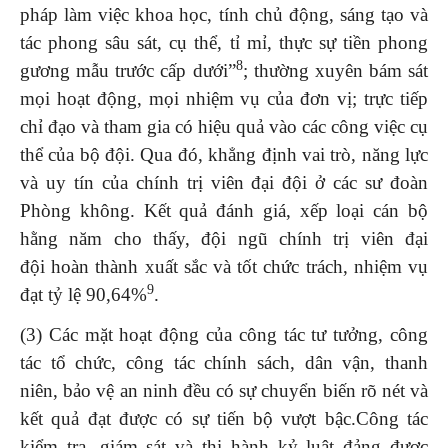
pháp làm việc khoa học, tính chủ động, sáng tạo và
tác phong sâu sát, cụ thể, tỉ mỉ, thực sự tiền phong
8
gương mẫu trước cấp dưới”
; thường xuyên bám sát
mọi hoạt động, mọi nhiệm vụ của đơn vị; trực tiếp
chỉ đạo và tham gia có hiệu quả vào các công việc cụ
thể của bộ đội. Qua đó, khẳng định vai trò, năng lực
và uy tín của chính trị viên đại đội ở các sư đoàn
Phòng không. Kết quả đánh giá, xếp loại cán bộ
hằng năm cho thấy, đội ngũ chính trị viên đại
đội hoàn thành xuất sắc và tốt chức trách, nhiệm vụ
9
đạt tỷ lệ 90,64%
.
(3) Các mặt hoạt động của công tác tư tưởng, công
tác tổ chức, công tác chính sách, dân vận, thanh
niên, bảo vệ an ninh đều có sự chuyển biến rõ nét và
kết quả đạt được có sự tiến bộ vượt bậc.Công tác
kiểm tra, giám sát và thi hành kỷ luật đảng được