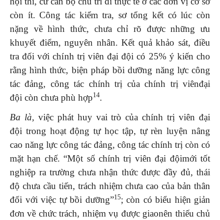
hội thi, cử cán bộ chủ trì đi thực tế ở các đơn vị cơ sở
còn ít. Công tác kiểm tra, sơ tổng kết có lúc còn
nặng về hình thức, chưa chỉ rõ được những ưu
khuyết điểm, nguyên nhân. Kết quả khảo sát, điều
tra đối với chính trị viên đại đội có 25% ý kiến cho
rằng hình thức, biện pháp bồi dưỡng năng lực công
tác đảng, công tác chính trị của chính trị viênđại
14
đội còn chưa phù hợp
.
Ba là,
việc phát huy vai trò của chính trị viên đại
đội trong hoạt động tự học tập, tự rèn luyện nâng
cao năng lực công tác đảng, công tác chính trị còn có
mặt hạn chế. “Một số chính trị viên đại độimới tốt
nghiệp ra trường chưa nhận thức được đầy đủ, thái
độ chưa cầu tiến, trách nhiệm chưa cao của bản thân
15
đối với việc tự bồi dưỡng”
; còn có biểu hiện giản
đơn về chức trách, nhiệm vụ được giaonên thiếu chủ