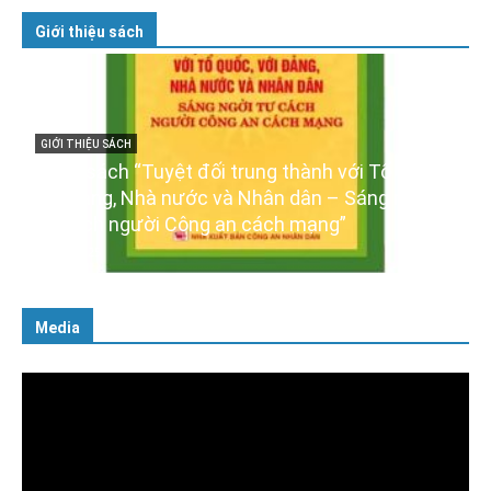
Giới thiệu sách
GIỚI THIỆU SÁCH
Cuốn sách “Tuyệt đối trung thành với Tổ quốc,
với Đảng, Nhà nước và Nhân dân – Sáng ngời
tư cách người Công an cách mạng”
06/02/2025
Media
Trình
chơi
Video