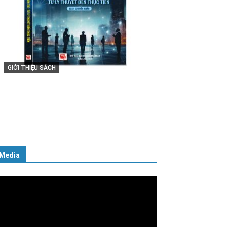
GIỚI THIỆU SÁCH
Cuốn sách “Tuyệt đối trung thành
với Tổ quốc, với Đảng, Nhà nước
và Nhân dân – Sáng ngời tư cách
người Công an cách mạng”
06/02/2025
Media
ình
ơi
deo