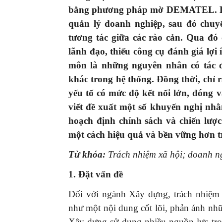
bằng phương pháp mờ DEMATEL. Dữ l
quản lý doanh nghiệp, sau đó chuy
tương tác giữa các rào cản. Qua
đó
lãnh đạo, thiếu công cụ đánh giá lợi 
môn là những nguyên nhân có tác 
khác trong hệ thống. Đồng
thời, chỉ 
yếu tố có mức độ kết nối lớn, đóng v
viết đề xuất một số
khuyến
nghị nh
hoạch định chính sách và chiến lượ
một cách hiệu quả và bền vững hơn 
Từ khóa:
Trách nhiệm xã hội;
doanh n
1. Đặt
vấn đề
Đối với ngành Xây dựng, trách nhiệm 
như một nội dung cốt lõi, phản ánh nh
Xây dựng sử dụng nhiều nguồn lực tro