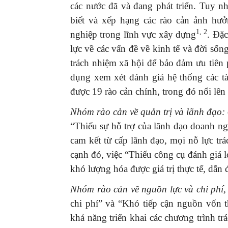
các nước đã và đang phát triển. Tuy nh
biết và xếp hạng các rào cản ảnh hưở
1,
2
nghiệp trong lĩnh vực xây dựng
. Đặc
lực về các vấn đề về kinh tế và đời sốn
trách nhiệm xã hội để bảo đảm ưu tiên 
dụng xem xét đánh giá hệ thống các tà
được 19 rào cản chính, trong đó nổi lê
Nhóm rào cản về quản trị và lãnh đạo:
“Thiếu sự hỗ trợ của lãnh đạo doanh ng
cam kết từ cấp lãnh đạo, mọi nỗ lực tr
cạnh đó, việc “Thiếu công cụ đánh giá l
khó lượng hóa được giá trị thực tế, dẫn
Nhóm rào cản về nguồn lực và chi phí
chi phí” và “Khó tiếp cận nguồn vốn t
khả năng triển khai các chương trình tr