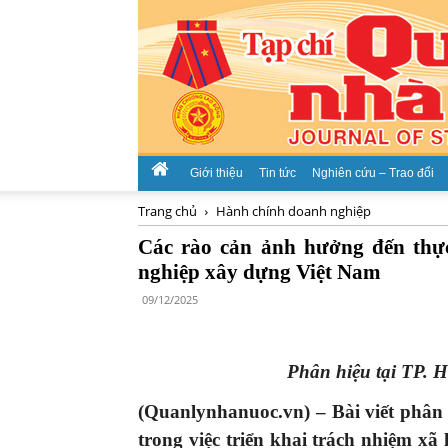
Giới thiệu
Tin tức
Nghiên cứu – Trao đổi
Trang chủ
Hành chính doanh nghiệp
Các rào cản ảnh hưởng đến thực
nghiệp xây dựng Việt Nam
09/12/2025
Phân hiệu tại TP. 
(Quanlynhanuoc.vn) –
Bài
viết
phân 
trong việc triển khai
trách nhiệm xã 