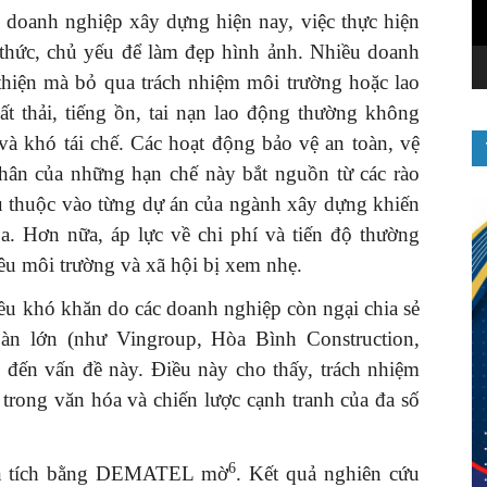
c doanh nghiệp xây dựng hiện nay, việc thực hiện
 thức, chủ yếu để làm đẹp hình ảnh. Nhiều doanh
 thiện mà bỏ qua trách nhiệm môi trường hoặc lao
ất thải, tiếng ồn, tai nạn lao động thường không
và khó tái chế. Các hoạt động bảo vệ an toàn, vệ
ân của những hạn chế này bắt nguồn từ các rào
hụ thuộc vào từng dự án của ngành xây dựng khiến
a. Hơn nữa, áp lực về chi phí và tiến độ thường
êu môi trường và xã hội bị xem nhẹ.
iều khó khăn do các doanh nghiệp còn ngại chia sẻ
oàn lớn (như Vingroup, Hòa Bình Construction,
ến vấn đề này. Điều này cho thấy, trách nhiệm
 trong văn hóa và chiến lược cạnh tranh của đa số
6
hân tích bằng DEMATEL mờ
. Kết quả nghiên cứu