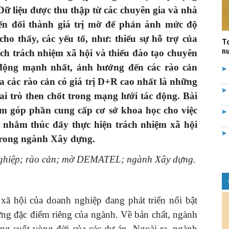
iệu được thu thập từ các chuyên gia và nhà
Quản
ển đổi thành giá trị mờ để phản ánh mức độ
cho thấy
,
các yếu
tố,
như:
thiếu sự hỗ trợ của
T
nư
ích
trách nhiệm xã hội
và thiếu đào tạo chuyên
động mạnh nhất, ảnh hưởng đến các rào cản
ra
các rào cản có giá trị D+R cao nhất là những
lý
ai trò then chốt trong mạng lưới tác động.
Bài
ằm
góp phần cung cấp cơ sở khoa học cho việc
c nhằm thúc đẩy thực hiện
trách nhiệm xã hội
trong ngành
X
ây dựng.
nhà
ghiệp
;
rào cản
;
mờ DEMATEL
;
ngành
X
ây dựng
.
xã hội của doanh nghiệp đang phát triển nổi bật
ững đặc điểm riêng của ngành. Về bản chất, ngành
nước
ng suốt vòng đời của các dự án. Ngoài ra, ngành