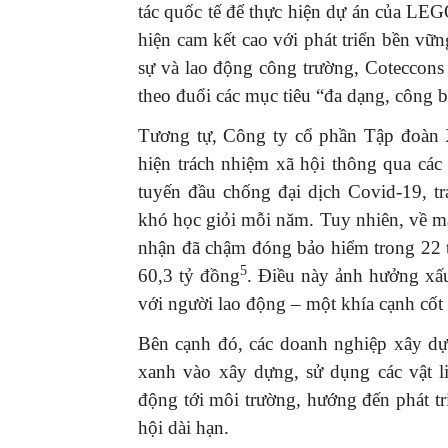
tác quốc tế để thực hiện dự án của LEGO
hiện cam kết cao với phát triển bền vữ
sự và lao động công trường, Coteccons 
theo đuổi các mục tiêu “đa dạng, công b
Tương tự, Công ty cổ phần Tập đoàn 
GIỚI THIỆU SÁCH
hiện trách nhiệm xã hội thông qua cá
Ra mắt ba cuốn sách 
mừng Đại hội XIV của 
tuyến đầu chống đại dịch Covid-19, t
16/01/2026
khó học giỏi mỗi năm. Tuy nhiên, về 
nhận đã chậm đóng bảo hiểm trong 22 t
5
60,3 tỷ đồng
. Điều này ảnh hưởng xấu 
với người lao động – một khía cạnh cốt 
Bên cạnh đó, các doanh nghiệp xây d
xanh vào xây dựng, sử dụng các vật l
động tới môi trường, hướng đến phát tr
hội dài hạn.