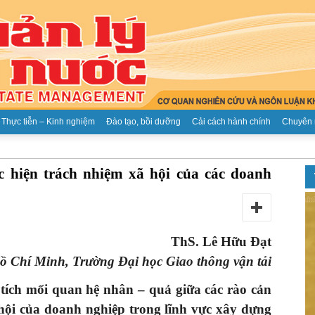
Thực tiễn – Kinh nghiệm
Đào tạo, bồi dưỡng
Cải cách hành chính
Chuyên 
Tạp
 hiện trách nhiệm xã hội của các doanh
ThS. Lê Hữu Đạt
chí
Hồ Chí Minh, Trường Đại học Giao thông vận tải
tích mối quan hệ nhân
–
quả giữa các rào cản
hội
của doanh nghiệp trong lĩnh vực xây dựng