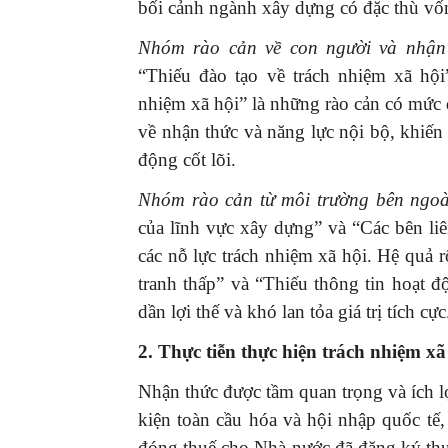
bối cảnh ngành xây dựng có đặc thù vốn 
Nhóm rào cản về con người và nhận
“Thiếu đào tạo về trách nhiệm xã hộ
nhiệm xã hội” là những rào cản có mức đ
về nhận thức và năng lực nội bộ, khiến
động cốt lõi.
Nhóm rào cản từ môi trường bên ngoà
của lĩnh vực xây dựng” và “Các bên liê
các nỗ lực trách nhiệm xã hội. Hệ quả 
tranh thấp” và “Thiếu thông tin hoạt 
dần lợi thế và khó lan tỏa giá trị tích cực
2. Thực tiễn thực hiện trách nhiệm x
Nhận thức được tầm quan trọng và ích lợ
kiện toàn cầu hóa và hội nhập quốc tế
đóng thuế cho Nhà nước đã đăng ký thực