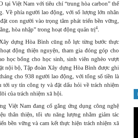
 tại Việt Nam với tiêu chí “trung hòa carbon” thể
ng. Về phía người lao động, với số lượng lớn nhân
đặt con người vào trọng tâm phát triển bền vững,
4
ằng, hòa nhập” trong hoạt động quản trị
.
Xây dựng Hòa Bình cũng nỗ lực từng bước thực
GIỚI THIỆU SÁCH
c hoạt động thiện nguyện, tham gia đóng góp cho
ảnh chào
Quản trị nhân tài – Từ lý thuyết
Đảng
đến thực tiễn
rao học bổng cho học sinh, sinh viên nghèo vượt
08/12/2025
mặt nội bộ, Tập đoàn Xây dựng Hòa Bình được ghi
háng cho 938 người lao động, với tổng số tiền là
tới uy tín công ty và đặt dấu hỏi về trách nhiệm
lõi của trách nhiệm xã hội.
ựng Việt Nam đang cố gắng ứng dụng công nghệ
Tr
iệu thân thiện, tối ưu năng lượng nhằm giảm tác
ch
iển bền vững và cam kết thực hiện trách nhiệm xã
Vi