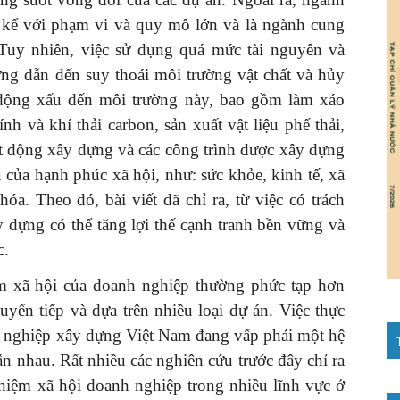
kể với phạm vi và quy mô lớn và là ngành cung
 Tuy nhiên, việc sử dụng quá mức tài nguyên và
ng dẫn đến suy thoái môi trường vật chất và hủy
 động xấu đến môi trường này, bao gồm làm xáo
nh và khí thải carbon, sản xuất vật liệu phế thải,
ạt động xây dựng và các công trình được xây dựng
của hạnh phúc xã hội, như: sức khỏe, kinh tế, xã
óa. Theo đó, bài viết đã chỉ ra, từ việc có trách
 dựng có thể tăng lợi thế cạnh tranh bền vững và
c.
iệm xã hội của doanh nghiệp thường phức tạp hơn
yển tiếp và dựa trên nhiều loại dự án. Việc thực
nh nghiệp xây dựng Việt Nam đang vấp phải một hệ
ẫn nhau. Rất nhiều các nghiên cứu trước đây chỉ ra
 nhiệm xã hội doanh nghiệp trong nhiều lĩnh vực ở