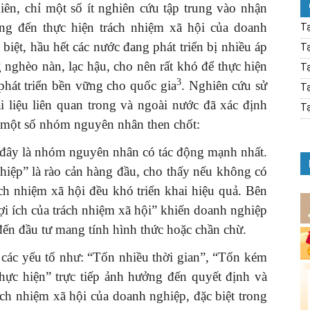
iên, chỉ một số ít nghiên cứu tập trung vào nhận
ng đến thực hiện trách nhiệm xã hội của doanh
Tạ
 biệt, hầu hết các nước đang phát triển bị nhiều áp
Tạ
g nghèo nàn, lạc hậu, cho nên rất khó để thực hiện
Tạ
3
phát triển bền vững cho quốc gia
. Nghiên cứu sử
Tạ
i liệu liên quan trong và ngoài nước đã xác định
Tạ
n một số nhóm nguyên nhân then chốt:
đây là nhóm nguyên nhân có tác động mạnh nhất.
hiệp” là rào cản hàng đầu, cho thấy nếu không có
ách nhiệm xã hội đều khó triển khai hiệu quả. Bên
ợi ích của trách nhiệm xã hội” khiến doanh nghiệp
 đến đầu tư mang tính hình thức hoặc chần chừ.
,
các yếu tố như: “Tốn nhiều thời gian”, “Tốn kém
hực hiện” trực tiếp ảnh hưởng đến quyết định và
ách nhiệm xã hội của doanh nghiệp, đặc biệt trong