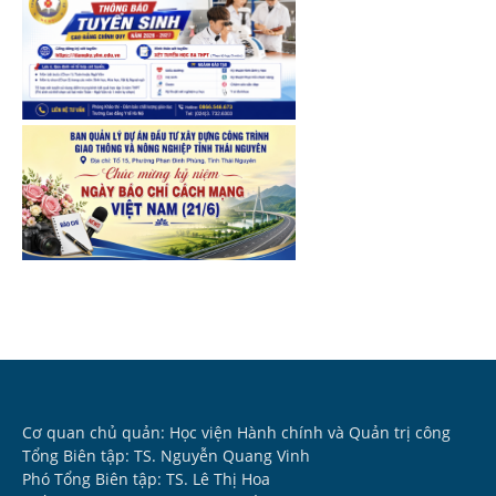
Cơ quan chủ quản: Học viện Hành chính và Quản trị công
Tổng Biên tập: TS. Nguyễn Quang Vinh
Phó Tổng Biên tập: TS. Lê Thị Hoa