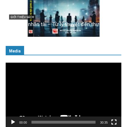
GIỚI THIỆU SÁCH
Cuốn sách “Tuyệt đối t
với Đảng, Nhà nước và
– Từ lý thuyết đến thực tiễn
tư cách người Công a
06/02/2025
Media
Trình
chơi
Video
00:00
30:35