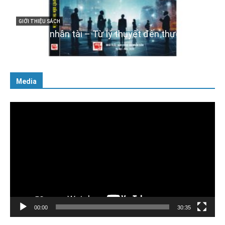
Cuốn sách “Tuyệt đối trung thành với Tổ quốc,
với Đảng, Nhà nước và Nhân dân – Sáng ngời
iễn
tư cách người Công an cách mạng”
06/02/2025
Media
Trình
chơi
Video
00:00
30:35