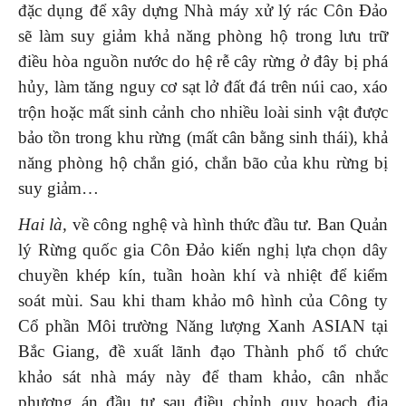
đặc dụng để xây dựng Nhà máy xử lý rác Côn Đảo
sẽ làm suy giảm khả năng phòng hộ trong lưu trữ
điều hòa nguồn nước do hệ rễ cây rừng ở đây bị phá
hủy, làm tăng nguy cơ sạt lở đất đá trên núi cao, xáo
trộn hoặc mất sinh cảnh cho nhiều loài sinh vật được
bảo tồn trong khu rừng (mất cân bằng sinh thái), khả
năng phòng hộ chắn gió, chắn bão của khu rừng bị
suy giảm…
Hai là,
về công nghệ và hình thức đầu tư. Ban Quản
lý Rừng quốc gia Côn Đảo kiến nghị lựa chọn dây
chuyền khép kín, tuần hoàn khí và nhiệt để kiểm
soát mùi. Sau khi tham khảo mô hình của Công ty
Cổ phần Môi trường Năng lượng Xanh ASIAN tại
Bắc Giang, đề xuất lãnh đạo Thành phố tổ chức
khảo sát nhà máy này để tham khảo, cân nhắc
phương án đầu tư sau điều chỉnh quy hoạch địa