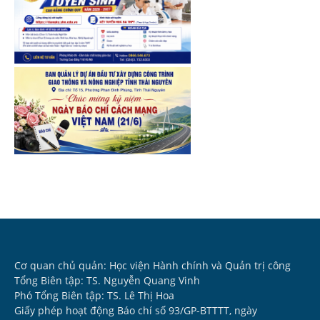
Cơ quan chủ quản: Học viện Hành chính và Quản trị công
Tổng Biên tập: TS. Nguyễn Quang Vinh
Phó Tổng Biên tập: TS. Lê Thị Hoa
Giấy phép hoạt động Báo chí số 93/GP-BTTTT, ngày