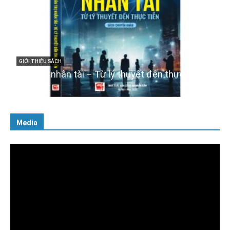
GIỚI THIỆU SÁCH
Cuốn sách “Tuyệt đối trung thành với Tổ quốc,
với Đảng, Nhà nước và Nhân dân – Sáng ngời
tư cách người Công an cách mạng”
06/02/2025
Media
Trình
chơi
Video