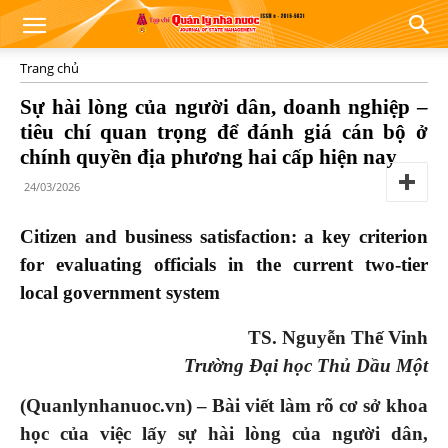
Trang chủ
Sự hài lòng của người dân, doanh nghiệp –
tiêu chí quan trọng để đánh giá cán bộ ở
chính quyền địa phương hai cấp hiện nay
24/03/2026
Citizen and
b
usiness
s
atisfaction:
a
k
ey
c
riterion
for
e
valuating
o
fficials in the
c
urrent
t
wo-
t
ier
l
ocal
g
overnment
s
ystem
TS. Nguyễn Thế Vinh
Trường Đại học Thủ Dầu Một
(Quanlynhanuoc.vn) – Bài viết làm
rõ
cơ
sở khoa
học
của
việc lấy
sự hài lòng của người dân
,