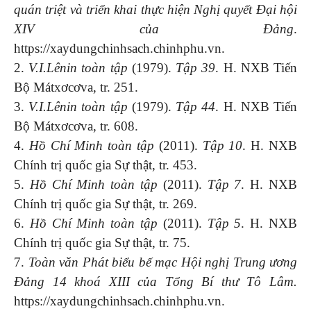
quán triệt và triển khai thực hiện Nghị quyết Đại hội
XIV của Đảng
.
https://xaydungchinhsach.chinhphu.vn.
2.
V.I.Lênin
toàn tập
(1979).
Tập 39
. H. NXB Tiến
Bộ Mátxơcơva, tr. 251.
3.
V.I.Lênin
toàn tập
(1979).
Tập 44
. H. NXB Tiến
Bộ Mátxơcơva, tr. 608.
4.
Hồ Chí Minh
toàn tập
(2011).
Tập 10
. H. NXB
Chính trị quốc gia Sự thật, tr. 453.
5.
Hồ Chí Minh
toàn tập
(2011).
Tập 7
. H. NXB
Chính trị quốc gia Sự thật, tr. 269.
6.
Hồ Chí Minh
toàn tập
(2011).
Tập 5
. H. NXB
Chính trị quốc gia Sự thật, tr. 75.
7.
Toàn văn Phát biểu bế mạc Hội nghị Trung ương
Đảng 14 khoá XIII của Tổng Bí thư Tô Lâm.
https://xaydungchinhsach.chinhphu.vn.