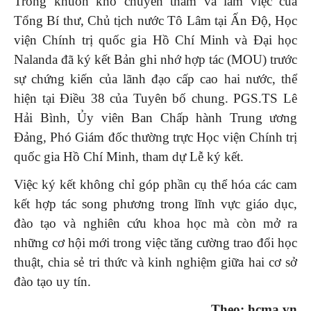
Trong khuôn khổ chuyến thăm và làm việc của
Tổng Bí thư, Chủ tịch nước Tô Lâm tại Ấn Độ, Học
viện Chính trị quốc gia Hồ Chí Minh và Đại học
Nalanda đã ký kết Bản ghi nhớ hợp tác (MOU) trước
sự chứng kiến của lãnh đạo cấp cao hai nước, thể
hiện tại Điều 38 của Tuyên bố chung. PGS.TS Lê
Hải Bình, Ủy viên Ban Chấp hành Trung ương
Đảng, Phó Giám đốc thường trực Học viện Chính trị
quốc gia Hồ Chí Minh, tham dự Lễ ký kết.
Việc ký kết không chỉ góp phần cụ thể hóa các cam
kết hợp tác song phương trong lĩnh vực giáo dục,
đào tạo và nghiên cứu khoa học mà còn mở ra
những cơ hội mới trong việc tăng cường trao đổi học
thuật, chia sẻ tri thức và kinh nghiệm giữa hai cơ sở
đào tạo uy tín.
Theo: hcma.vn