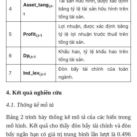
Tài sản hữu hình, được xác định
Asset_tang
i,t-
4
bằng tỷ lệ tài sản hữu hình trên
1
tổng tài sản.
Lợi nhuận, được xác định bằng
5
Profit
tỷ lệ lợi nhuận trước thuế trên
i,t-1
tổng tài sản.
Khấu hao, tỷ lệ khấu hao trên
6
Dp
i,t-1
tổng tài sản.
Đòn bẩy tài chính của toàn
7
Ind_lev
i,t-1
ngành.
4
.
Kết quả nghiên cứu
4.1. Thống kê mô tả
Bảng 2 trình bày thống kê mô tả của các biến trong
mô hình. Kết quả cho thấy đòn bẩy tài chính và đòn
bẩy ngắn hạn có giá trị trung bình lần lượt là 0.496