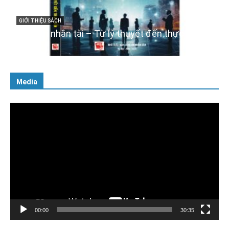
Cuốn sách “Tuyệt đối trung thành với Tổ quốc,
với Đảng, Nhà nước và Nhân dân – Sáng ngời
tư cách người Công an cách mạng”
06/02/2025
Media
Trình
chơi
Video
00:00
30:35