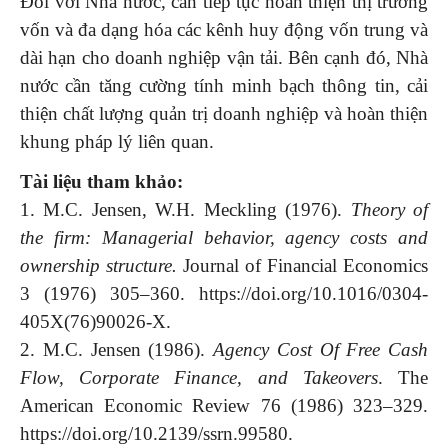
Đối với Nhà nước, cần tiếp tục hoàn thiện thị trường
vốn và đa dạng hóa các kênh huy động vốn trung và
dài hạn cho doanh nghiệp vận tải. Bên cạnh đó, Nhà
nước cần tăng cường tính minh bạch thông tin, cải
thiện chất lượng quản trị doanh nghiệp và hoàn thiện
khung pháp lý liên quan.
Tài liệu tham khảo:
1. M.C. Jensen, W.H. Meckling (1976).
Theory of
the firm: Managerial behavior, agency costs and
ownership structure.
Journal of Financial Economics
3 (1976) 305–360. https://doi.org/10.1016/0304-
405X(76)90026-X.
2. M.C. Jensen (1986).
Agency Cost Of Free Cash
Flow, Corporate Finance, and Takeovers
. The
American Economic Review 76 (1986) 323–329.
https://doi.org/10.2139/ssrn.99580.