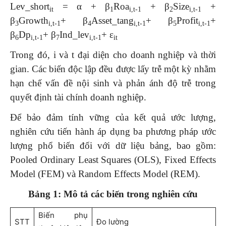
Lev_short
= α + β
Roa
+ β
Size
+
it
1
i,t-1
2
i,t-1
β
Growth
+ β
Asset_tang
+ β
Profit
+
3
i,t-1
4
i,t-1
5
i,t-1
β
Dp
+ β
Ind_lev
+ ε
6
i,t-1
7
i,t-1
i
t
Trong đó, i và t đại diện cho doanh nghiệp và thời
gian. Các biến độc lập đều được lấy trễ một kỳ nhằm
hạn chế vấn đề nội sinh và phản ánh độ trễ trong
quyết định tài chính doanh nghiệp.
Để bảo đảm tính vững của kết quả ước lượng,
nghiên cứu tiến hành áp dụng ba phương pháp ước
lượng phổ biến đối với dữ liệu bảng, bao gồm:
Pooled Ordinary Least Squares (OLS), Fixed Effects
Model (FEM) và Random Effects Model (REM).
Bảng 1: Mô tả các biến trong nghiên cứu
Biến phụ
STT
Đo lường