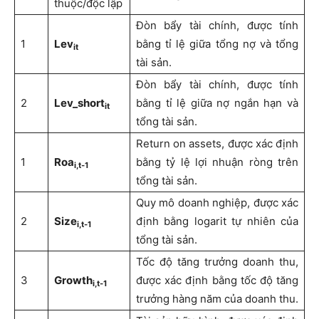
thuộc/độc lập
Đòn bẩy tài chính, được tính
1
Lev
bằng tỉ lệ giữa tổng nợ và tổng
it
tài sản.
Đòn bẩy tài chính, được tính
2
Lev_short
bằng tỉ lệ giữa nợ ngắn hạn và
it
tổng tài sản.
Return on assets, được xác định
1
Roa
bằng tỷ lệ lợi nhuận ròng trên
i,t-1
tổng tài sản.
Quy mô doanh nghiệp, được xác
2
Size
định bằng logarit tự nhiên của
i,t-1
tổng tài sản.
Tốc độ tăng trưởng doanh thu,
3
Growth
được xác định bằng tốc độ tăng
i,t-1
trưởng hàng năm của doanh thu.