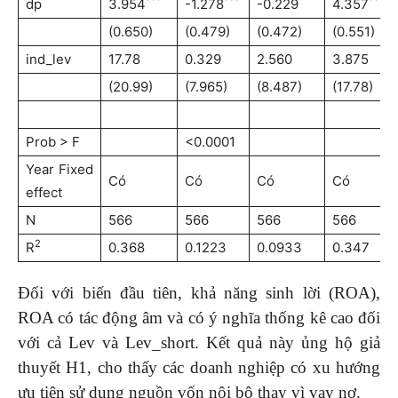
***
***
***
dp
3.954
-1.278
-0.229
4.357
(0.650)
(0.479)
(0.472)
(0.551)
ind_lev
17.78
0.329
2.560
3.875
(20.99)
(7.965)
(8.487)
(17.78)
Prob > F
<0.0001
Year Fixed
Có
Có
Có
Có
effect
N
566
566
566
566
2
R
0.368
0.1223
0.0933
0.347
Đối với biến đầu tiên, khả năng sinh lời (ROA),
ROA có tác động âm và có ý nghĩa thống kê cao đối
với cả Lev và Lev_short. Kết quả này ủng hộ giả
thuyết H1, cho thấy các doanh nghiệp có xu hướng
ưu tiên sử dụng nguồn vốn nội bộ thay vì vay nợ.