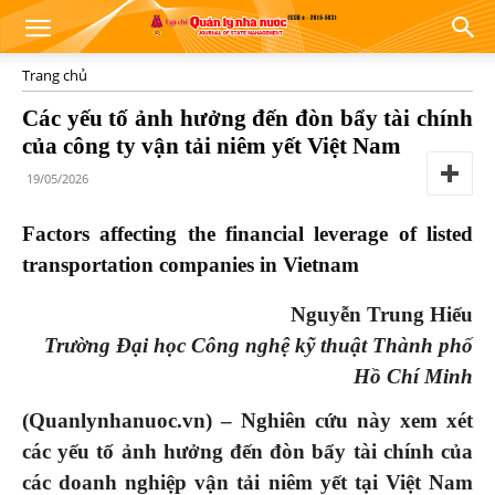
Trang chủ
Các yếu tố ảnh hưởng đến đòn bẩy tài chính
của công ty vận tải niêm yết Việt Nam
19/05/2026
Factors
a
ffecting the
f
inancial
l
everage of
l
isted
t
ransportation
c
ompanies in Vietnam
Nguyễn Trung Hiếu
Trường Đại học Công nghệ kỹ thuật Thành phố
Hồ Chí Minh
(Quanlynhanuoc.vn) –
Nghiên cứu này xem xét
các yếu tố ảnh hưởng đến đòn bẩy tài chính của
các doanh nghiệp vận tải niêm yết tại Việt Nam