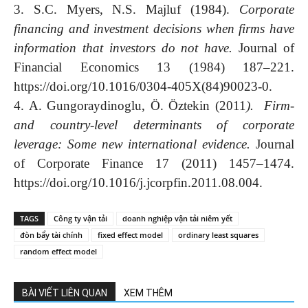
3. S.C. Myers, N.S. Majluf (1984).
Corporate
financing and investment decisions when firms have
information that investors do not have.
Journal of
Financial Economics 13 (1984) 187–221.
https://doi.org/10.1016/0304-405X(84)90023-0.
4. A. Gungoraydinoglu, Ö. Öztekin (2011
). Firm-
and country-level determinants of corporate
leverage: Some new international evidence.
Journal
of Corporate Finance 17 (2011) 1457–1474.
https://doi.org/10.1016/j.jcorpfin.2011.08.004.
TAGS
Công ty vận tải
doanh nghiệp vận tải niêm yết
đòn bẩy tài chính
fixed effect model
ordinary least squares
random effect model
BÀI VIẾT LIÊN QUAN
XEM THÊM