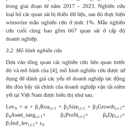
trong giai đoạn từ năm 2017 – 2023. Nghiên cứu
loại bỏ các quan sát bị thiếu dữ liệu, sau đó thực hiện
winsorize mẫu nghiên cứu ở mức 1%. Mẫu nghiên
cứu cuối cùng bao gồm 667 quan sát ở cấp độ
doanh nghiệp.
3.2. Mô hình nghiên cứu
Dựa vào tổng quan các nghiên cứu liên quan trước
đó và mô hình của [4], mô hình nghiên cứu được sử
dụng để đánh giá các yếu tố doanh nghiệp tác động
lên đòn bẩy tài chính của doanh nghiệp vận tải niêm
yết tại Việt Nam được biểu thị như sau:
Lev
= α + β
Roa
+ β
Size
+ β
Growth
+
it
1
i,t-1
2
i,t-1
3
i,t-1
β
Asset_tang
+ β
Profit
+ β
Dp
+
4
i,t-1
5
i,t-1
6
i,t-1
β
Ind_lev
+ ε
7
i,t-1
it