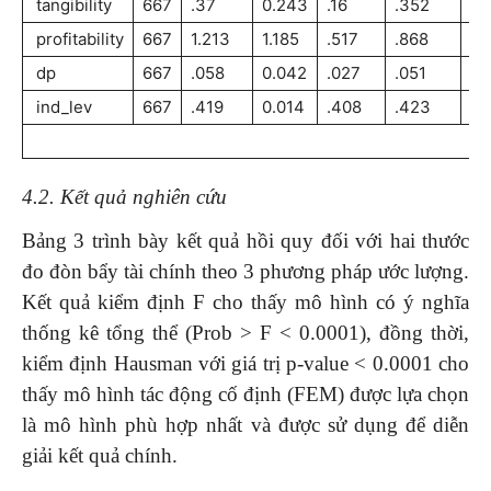
tangibility
667
.37
0.243
.16
.352
.5
profitability
667
1.213
1.185
.517
.868
1.
dp
667
.058
0.042
.027
.051
.0
ind_lev
667
.419
0.014
.408
.423
.4
4.2. Kết quả nghiên cứu
Bảng 3 trình bày kết quả hồi quy đối với hai thước
đo đòn bẩy tài chính theo 3 phương pháp ước lượng.
Kết quả kiểm định F cho thấy mô hình có ý nghĩa
thống kê tổng thể (Prob > F < 0.0001), đồng thời,
kiểm định Hausman với giá trị p-value < 0.0001 cho
thấy mô hình tác động cố định (FEM) được lựa chọn
là mô hình phù hợp nhất và được sử dụng để diễn
giải kết quả chính.