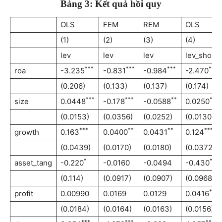
Bảng 3: Kết quả hồi quy
OLS
FEM
REM
OLS
(1)
(2)
(3)
(4)
lev
lev
lev
lev_short
***
***
***
***
roa
-3.235
-0.831
-0.984
-2.470
(0.206)
(0.133)
(0.137)
(0.174)
***
***
**
*
size
0.0448
-0.178
-0.0588
0.0250
(0.0153)
(0.0356)
(0.0252)
(0.0130)
***
**
**
***
growth
0.163
0.0400
0.0431
0.124
(0.0439)
(0.0170)
(0.0180)
(0.0372)
*
***
asset_tang
-0.220
-0.0160
-0.0494
-0.430
(0.114)
(0.0917)
(0.0907)
(0.0968)
***
profit
0.00990
0.0169
0.0129
0.0416
(0.0184)
(0.0164)
(0.0163)
(0.0156)