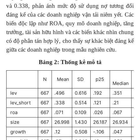
và 0.338, phản ánh mức độ sử dụng nợ tương đối
đáng kể của các doanh nghiệp vận tải niêm yết. Các
biến độc lập như ROA, quy mô doanh nghiệp, tăng
trưởng, tài sản hữu hình và các biến khác nhìn chung
có độ phân tán hợp lý, cho thấy sự khác biệt đáng kể
giữa các doanh nghiệp trong mẫu nghiên cứu.
Bảng 2: Thống kê mô tả
N
Mean
SD
p25
p
Median
lev
667
.496
0.616
.192
.351
.5
lev_short
667
.338
0.514
.121
.21
.3
roa
667
.071
0.109
.026
.067
.1
size
667
26.998
1.430
26.187
26.934
27
growth
667
.12
0.508
-.106
.047
.2