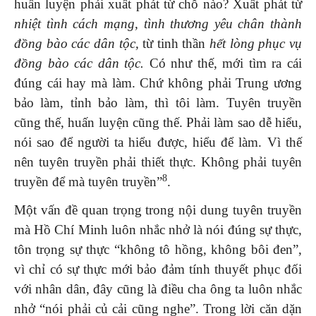
huấn luyện phải xuất phát từ chỗ nào? Xuất phát từ
nhiệt tình cách mạng, tình thương yêu chân
thành
đồng bào các dân tộc,
từ tinh thần
hết lòng phục vụ
đồng
bào các dân tộc.
Có như thế, mới tìm ra cái
đúng cái hay mà làm. Chứ không phải Trung ương
bảo làm, tỉnh bảo làm, thì tôi làm. Tuyên truyền
cũng thế, huấn luyện cũng thế. Phải làm sao dễ hiểu,
nói sao để người ta hiểu được, hiểu để làm. Vì thế
nên tuyên truyền phải thiết thực. Không phải tuyên
8
truyền để mà tuyên truyền”
.
Một vấn đề quan trọng trong nội dung tuyên truyền
mà Hồ Chí Minh luôn nhắc nhở là nói đúng sự thực,
tôn trọng sự thực “không tô hồng, không bôi đen”,
vì chỉ có sự thực mới bảo đảm tính thuyết phục đối
với nhân dân, đây cũng là điều cha ông ta luôn nhắc
nhở “nói phải củ cải cũng nghe”. Trong lời căn dặn