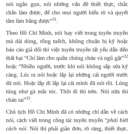
nói ngắn gọn, nói những vấn đề thiết thực, chắc
chắn làm được, để cho mọi người hiểu rõ và quyết
31
tâm làm bằng được”
.
Theo Hồ Chí Minh, nói hay viết trong tuyên truyền
mà dài dòng, rỗng tuếch, không chuẩn bị kỹ hoặc
báo cáo giả dối thì việc tuyên truyền tất yếu dẫn đến
32
thất bại “Chỉ làm cho quần chúng chán và ngủ gật”
hoặc “Nhiều người, trước khi nói không sắp sửa kỹ
càng. Lúc ra nói hoặc lắp lại những cái người trước
đã nói. Hoặc lắp đi lắp lại cái mình đã nói rồi. Lúng
túng như gà mắc tóc. Thôi đi thì trẽn. Nói nữa thì
33
chán tai”
.
Chủ tịch Hồ Chí Minh đã có những chỉ dẫn về cách
nói, cách viết trong công tác tuyên truyền “
phải biết
cách nói.
Nói thì phải giản đơn, rõ ràng, thiết thực.