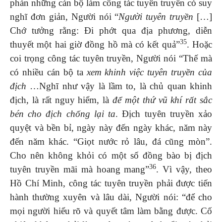
phán những cán bộ làm công tác tuyên truyền có suy
nghĩ đơn giản, Người nói “
Ng
ư
ời tuyên truyền
[…]
Chớ tưởng rằng: Đi phớt qua địa phương, diễn
35
thuyết một hai giờ đồng hồ mà có kết quả”
. Hoặc
coi trọng công tác tuyên truyền, Người nói “Thế mà
có nhiều cán bộ ta
xem khinh việc tuyên truyền của
địch
…Nghĩ như vậy là lầm to, là chủ quan khinh
địch, là rất nguy hiểm, là
để một thứ vũ khí rất sắc
bén cho địch chống lại ta
. Địch tuyên truyền xảo
quyệt và bền bỉ, ngày này đến ngày khác, năm này
đến năm khác. “Giọt nước rỏ lâu, đá cũng mòn”.
Cho nên không khỏi có một số đồng bào bị địch
36
tuyên truyền mãi mà hoang mang”
. Vì vậy, theo
Hồ Chí Minh, công tác tuyên truyền phải được tiến
hành thường xuyên và lâu dài, Người nói: “để cho
mọi người hiểu rõ và quyết tâm làm bằng được. Cố