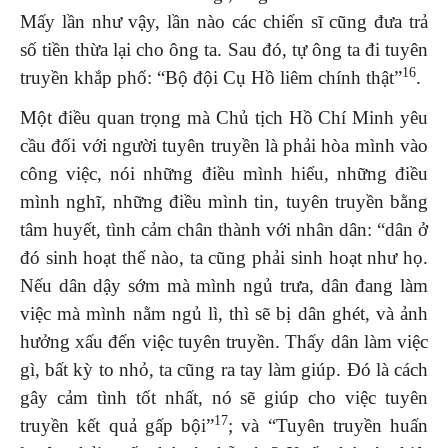
Mấy lần như vậy, lần nào các chiến sĩ cũng đưa trả
số tiền thừa lại cho ông ta. Sau đó, tự ông ta đi tuyên
16
truyền khắp phố: “Bộ đội Cụ Hồ liêm chính thật”
.
Một điều quan trọng mà Chủ tịch Hồ Chí Minh yêu
cầu đối với người tuyên truyền là phải hòa mình vào
công việc, nói những điều mình hiểu, những điều
mình nghĩ, những điều mình tin, tuyên truyền bằng
tâm huyết, tình cảm chân thành với nhân dân: “dân ở
đó sinh hoạt thế nào, ta cũng phải sinh hoạt như họ.
Nếu dân dậy sớm mà mình ngủ trưa, dân đang làm
việc mà mình nằm ngủ lì, thì sẽ bị dân ghét, và ảnh
hưởng xấu đến việc tuyên truyền. Thấy dân làm việc
gì, bất kỳ to nhỏ, ta cũng ra tay làm giúp. Đó là cách
gây cảm tình tốt nhất, nó sẽ giúp cho việc tuyên
17
truyền kết quả gấp bội”
; và “Tuyên truyền huấn