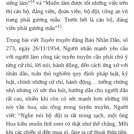
14
siêng làm”
và “Muốn làm được tốt những việc trên
thì cán bộ, đảng viên, đoàn viên, bộ đội, công an vũ
trang phải gương mẫu. Trước hết là cán bộ, đảng
15
viên phải gương mẫu”
.
Trong bài viết
Tuyên truyền
đăng Báo Nhân Dân, số
273, ngày 26/11/1954, Người nhấn mạnh yêu cầu
với người làm công tác tuyên truyền cần phải chú ý
từng cử chỉ, lời nói, hành động, đến cách ứng xử với
nhân dân, tuân thủ nghiêm quy định pháp luật, kỷ
luật, chính những cử chỉ, hành động… tưởng chừng
nhỏ nhưng có sức thu hút, hướng dẫn cho người dân
rất cao, nhiều khi còn có sức mạnh hơn những lời
nói văn hoa, sáo rỗng trong tuyên truyền, Người
viết: “Nghe nói bộ đội ta rất trong sạch, một ông
Hoa kiều muốn thử xem có thật như thế chăng. Mỗi
khi các chiến sĩ đến mua gì, ông ta cứ thoái thừa tiền.