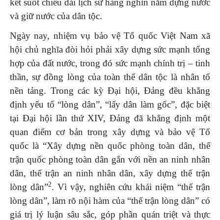
kết suốt chiều dài lịch sử hàng nghìn năm dựng nước
và giữ nước của dân tộc.
Ngày nay, nhiệm vụ bảo vệ Tổ quốc Việt Nam xã
hội chủ nghĩa đòi hỏi phải xây dựng sức mạnh tổng
hợp của đất nước, trong đó sức mạnh chính trị – tinh
thần, sự đồng lòng của toàn thể dân tộc là nhân tố
nền tảng. Trong các kỳ Đại hội, Đảng đều khẳng
định yếu tố “lòng dân”, “lấy dân làm gốc”, đặc biệt
tại Đại hội lần thứ XIV, Đảng đã khẳng định một
quan điểm cơ bản trong xây dựng và bảo vệ Tổ
quốc là “Xây dựng nền quốc phòng toàn dân, thế
trận quốc phòng toàn dân gắn với nền an ninh nhân
dân, thế trận an ninh nhân dân, xây dựng thế trận
2
lòng dân”
. Vì vậy, nghiên cứu khái niệm “thế trận
lòng dân”, làm rõ nội hàm của “thế trận lòng dân” có
giá trị lý luận sâu sắc, góp phần quán triệt và thực