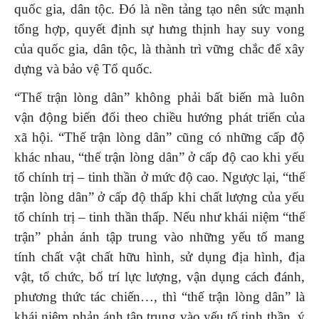
quốc gia, dân tộc. Đó là nền tảng tạo nên sức mạnh
tổng hợp, quyết định sự hưng thịnh hay suy vong
của quốc gia, dân tộc, là thành trì vững chắc để xây
dựng và bảo vệ Tổ quốc.
“Thế trận lòng dân” không phải bất biến mà luôn
vận động biến đổi theo chiều hướng phát triển của
xã hội. “Thế trận lòng dân” cũng có những cấp độ
khác nhau, “thế trận lòng dân” ở cấp độ cao khi yếu
tố chính trị – tinh thần ở mức độ cao. Ngược lại, “thế
trận lòng dân” ở cấp độ thấp khi chất lượng của yếu
tố chính trị – tinh thần thấp. Nếu như khái niệm “thế
trận” phản ánh tập trung vào những yếu tố mang
tính chất vật chất hữu hình, sử dụng địa hình, địa
vật, tổ chức, bố trí lực lượng, vận dụng cách đánh,
phương thức tác chiến…, thì “thế trận lòng dân” là
khái niệm phản ánh tập trung vào yếu tố tinh thần, ý