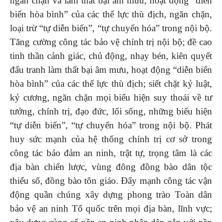
ngăn chặn và làm thất bại âm mưu, hoạt động “diễn
biến hòa bình” của các thế lực thù địch, ngăn chặn,
loại trừ “tự diễn biến”, “tự chuyển hóa” trong nội bộ.
Tăng cường công tác bảo vệ chính trị nội bộ; đề cao
tinh thần cảnh giác, chủ động, nhạy bén, kiên quyết
đấu tranh làm thất bại âm mưu, hoạt động “diễn biến
hòa bình” của các thế lực thù địch; siết chặt kỷ luật,
kỷ cương, ngăn chặn mọi biểu hiện suy thoái về tư
tưởng, chính trị, đạo đức, lối sống, những biểu hiện
“tự diễn biến”, “tự chuyển hóa” trong nội bộ. Phát
huy sức mạnh của hệ thống chính trị cơ sở trong
công tác bảo đảm an ninh, trật tự, trọng tâm là các
địa bàn chiến lược, vùng đông đồng bào dân tộc
thiểu số, đồng bào tôn giáo. Đẩy mạnh công tác vận
động quần chúng xây dựng phong trào Toàn dân
bảo vệ an ninh Tổ quốc trên mọi địa bàn, lĩnh vực;